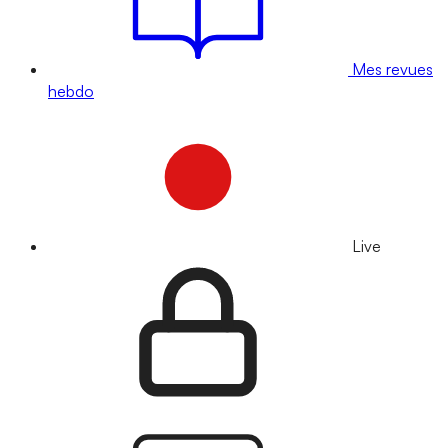
Mes revues
hebdo
Live