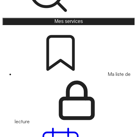
Mes services
Ma liste de
lecture