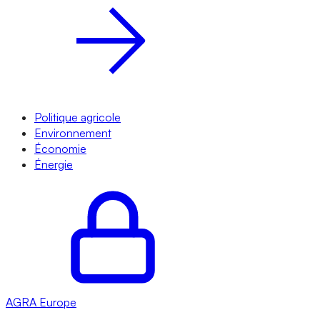
Politique agricole
Environnement
Économie
Énergie
AGRA
Europe