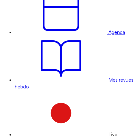
Agenda
Mes revues
hebdo
Live