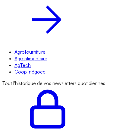
Agrofourniture
Agroalimentaire
AgTech
Coop-négoce
Tout l'historique de vos newsletters quotidiennes