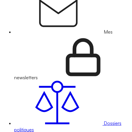
Mes
newsletters
Dossiers
politiques