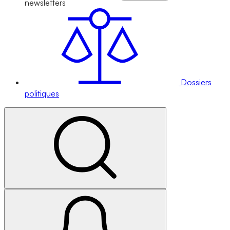
newsletters
Dossiers
politiques