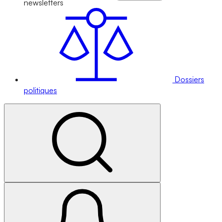
newsletters
Dossiers
politiques