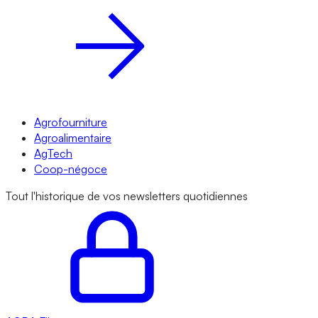
Agrofourniture
Agroalimentaire
AgTech
Coop-négoce
Tout l'historique de vos newsletters quotidiennes