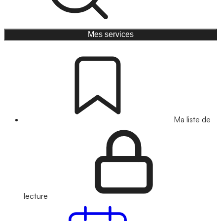
Mes services
Ma liste de
lecture