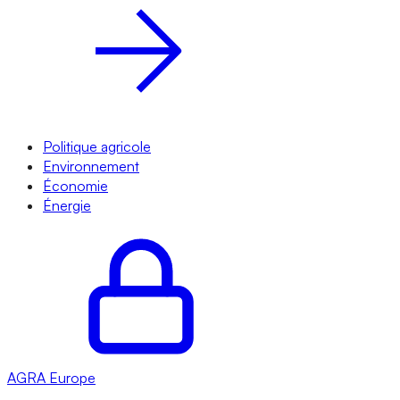
Politique agricole
Environnement
Économie
Énergie
AGRA
Europe