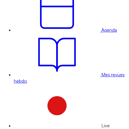
Agenda
Mes revues
hebdo
Live