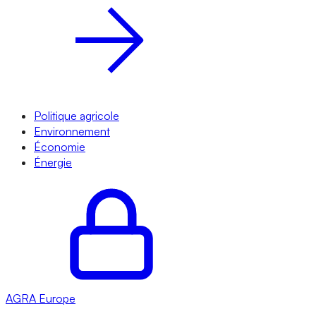
Politique agricole
Environnement
Économie
Énergie
AGRA
Europe