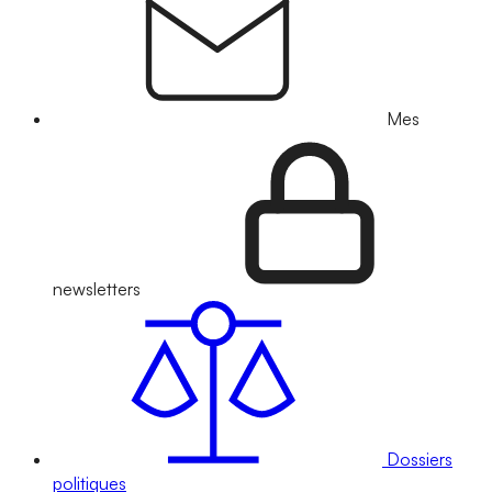
Mes
newsletters
Dossiers
politiques