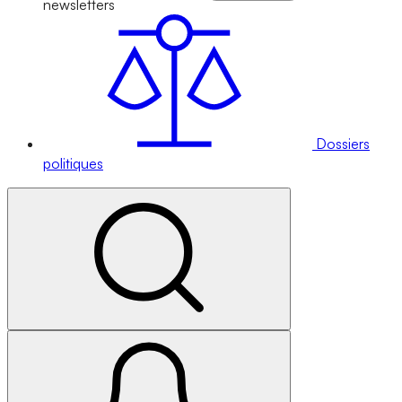
newsletters
Dossiers
politiques