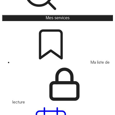
Mes services
Ma liste de
lecture