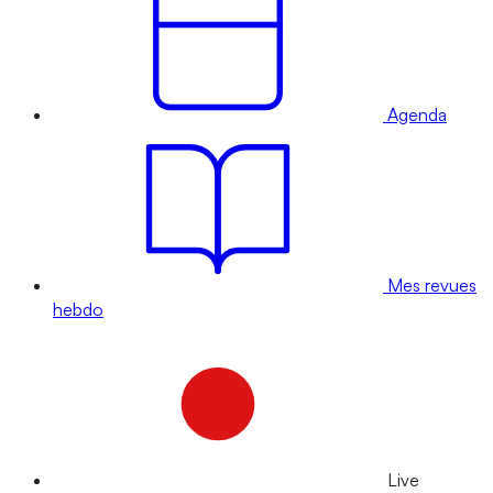
Agenda
Mes revues
hebdo
Live