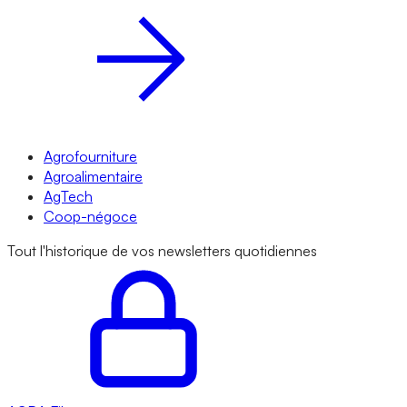
Agrofourniture
Agroalimentaire
AgTech
Coop-négoce
Tout l'historique de vos newsletters quotidiennes