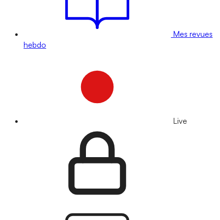
Mes revues
hebdo
Live