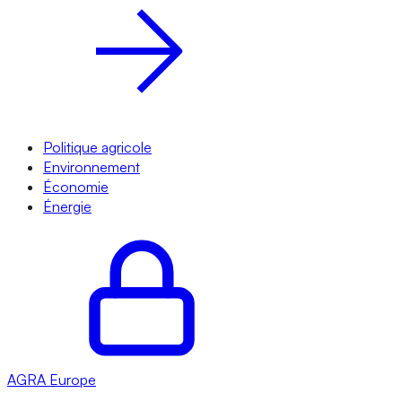
Politique agricole
Environnement
Économie
Énergie
AGRA
Europe