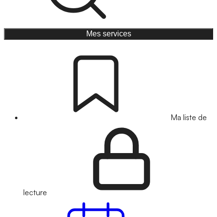
Mes services
Ma liste de
lecture