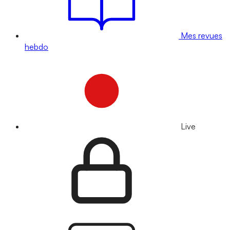
Mes revues
hebdo
Live