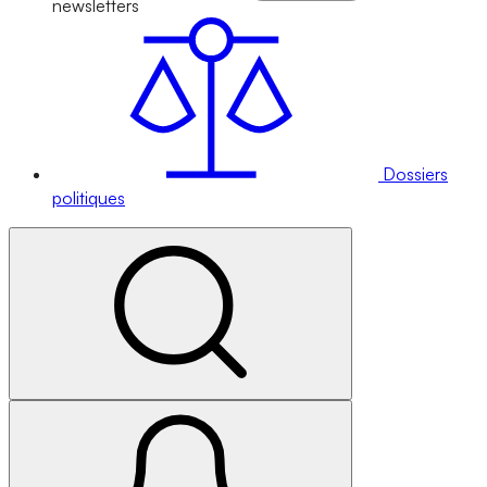
newsletters
Dossiers
politiques