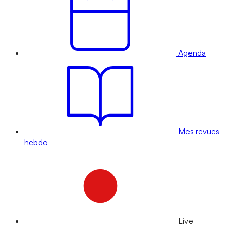
Agenda
Mes revues
hebdo
Live