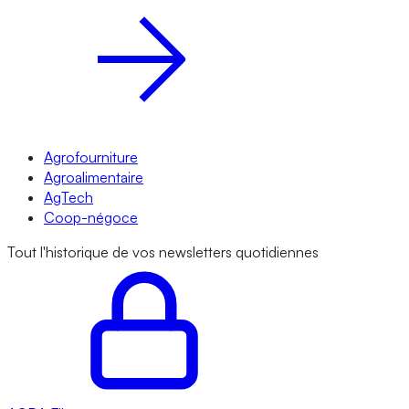
Agrofourniture
Agroalimentaire
AgTech
Coop-négoce
Tout l'historique de vos newsletters quotidiennes