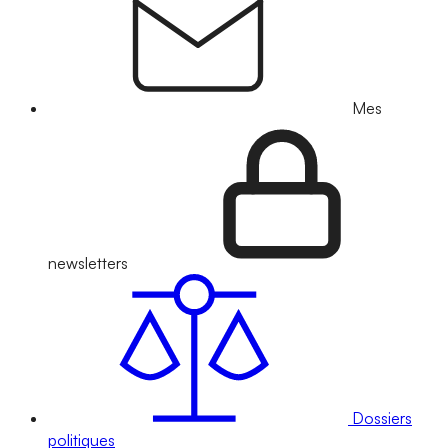
Mes
newsletters
Dossiers
politiques