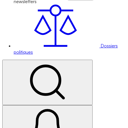
newsletters
Dossiers
politiques