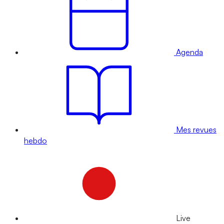
Agenda
Mes revues
hebdo
Live