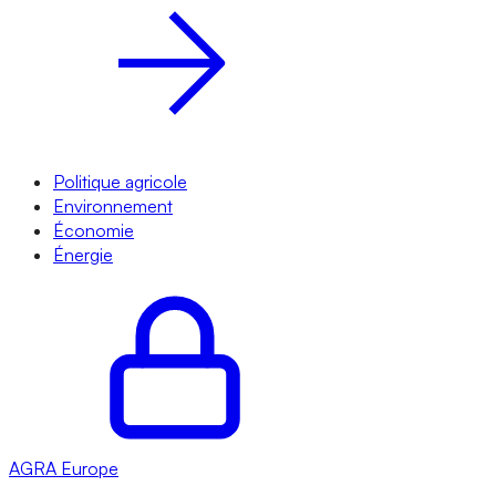
Politique agricole
Environnement
Économie
Énergie
AGRA
Europe