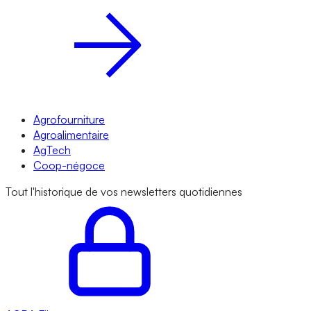
Agrofourniture
Agroalimentaire
AgTech
Coop-négoce
Tout l'historique de vos newsletters quotidiennes