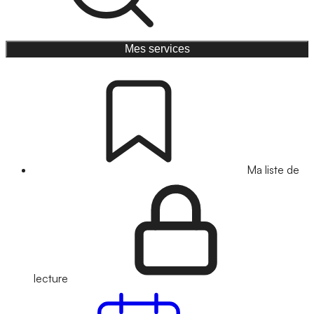
Mes services
Ma liste de
lecture