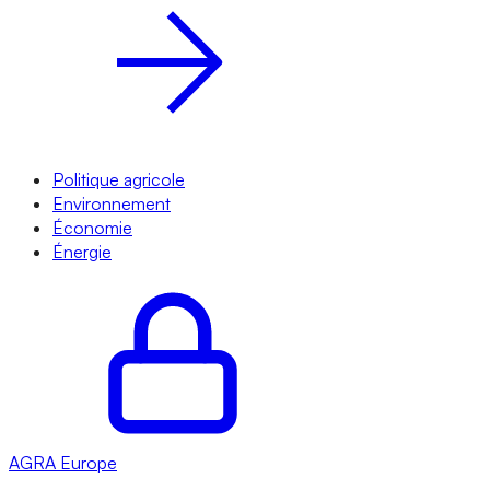
Politique agricole
Environnement
Économie
Énergie
AGRA
Europe