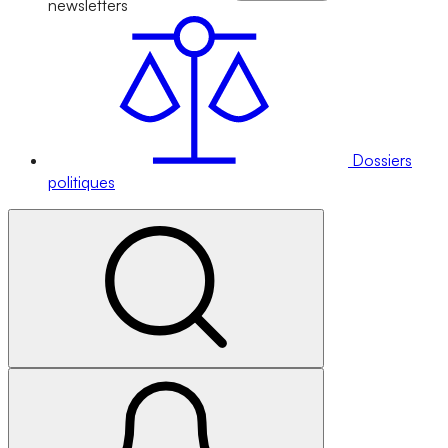
newsletters
Dossiers
politiques