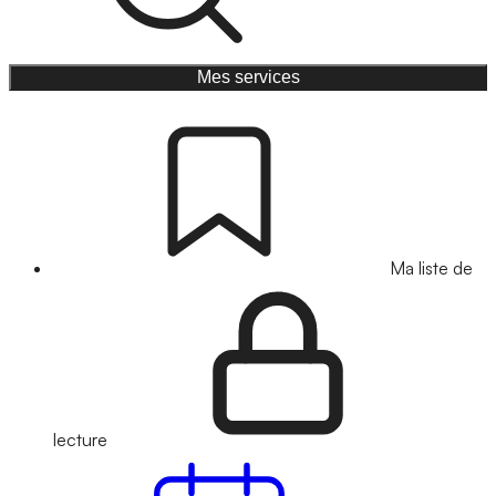
Mes services
Ma liste de
lecture