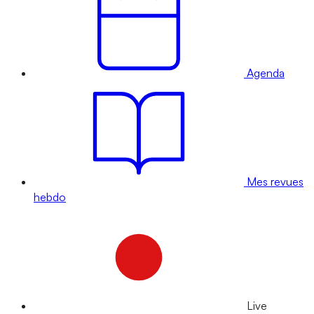
Agenda
Mes revues
hebdo
Live