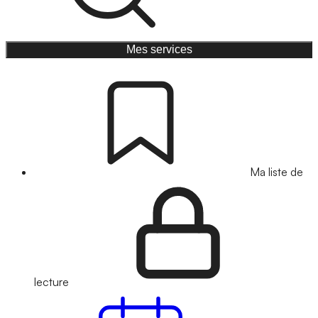
Mes services
Ma liste de
lecture