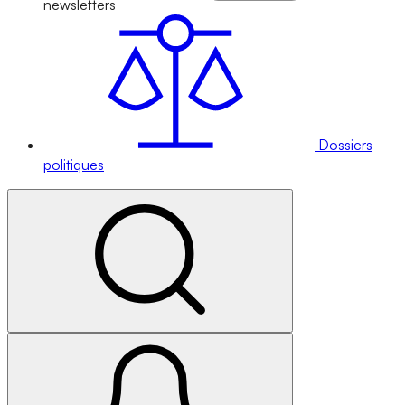
newsletters
Dossiers
politiques