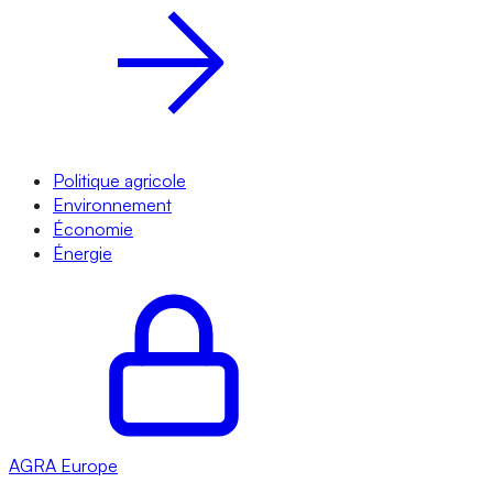
Politique agricole
Environnement
Économie
Énergie
AGRA
Europe