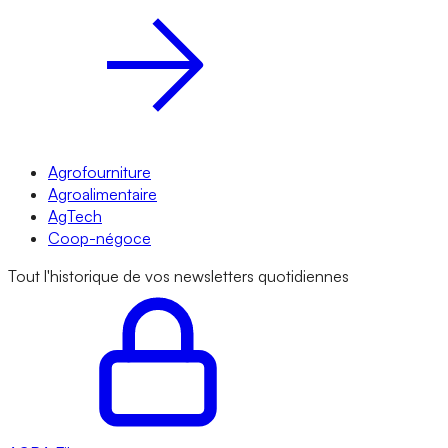
Agrofourniture
Agroalimentaire
AgTech
Coop-négoce
Tout l'historique de vos newsletters quotidiennes