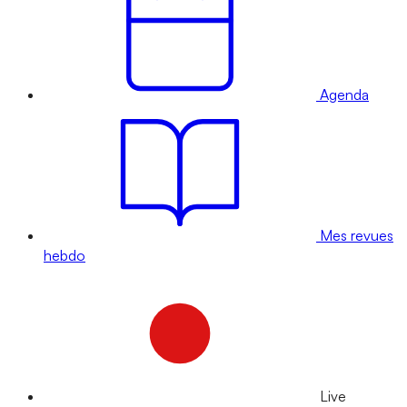
Agenda
Mes revues
hebdo
Live