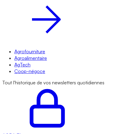
Agrofourniture
Agroalimentaire
AgTech
Coop-négoce
Tout l'historique de vos newsletters quotidiennes