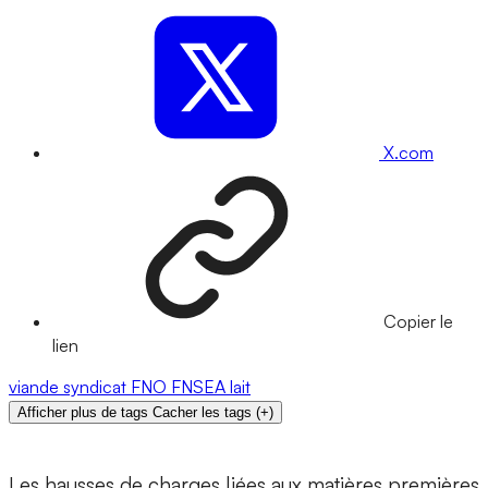
X.com
Copier le
lien
viande
syndicat
FNO
FNSEA
lait
Afficher plus de tags
Cacher les tags
(
+
)
Les hausses de charges liées aux matières premières