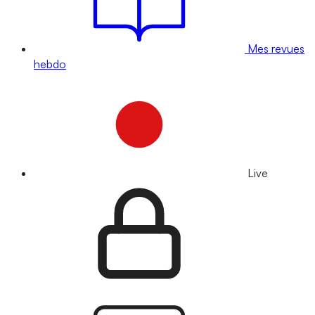
Mes revues
hebdo
Live