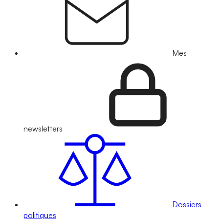
Mes
newsletters
Dossiers
politiques