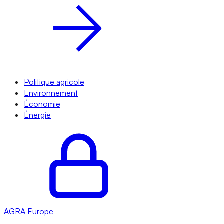
Politique agricole
Environnement
Économie
Énergie
AGRA
Europe