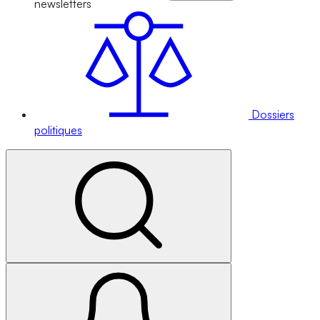
newsletters
Dossiers
politiques