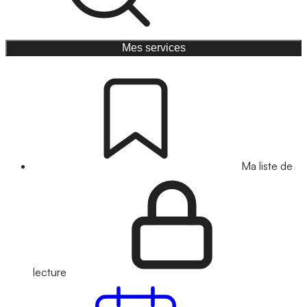
Mes services
Ma liste de
lecture