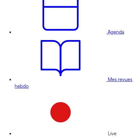
Agenda
Mes revues
hebdo
Live