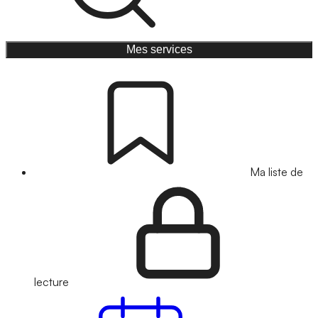
Mes services
Ma liste de
lecture