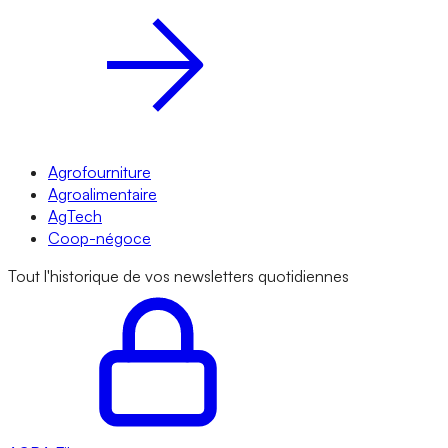
Agrofourniture
Agroalimentaire
AgTech
Coop-négoce
Tout l'historique de vos newsletters quotidiennes