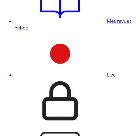
Mes revues
hebdo
Live