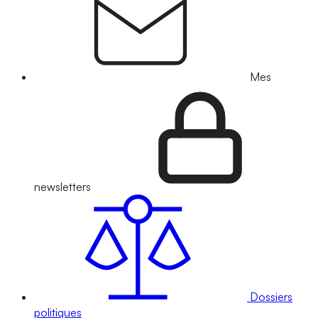
Mes
newsletters
Dossiers
politiques