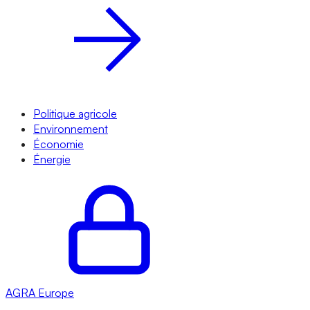
Politique agricole
Environnement
Économie
Énergie
AGRA
Europe