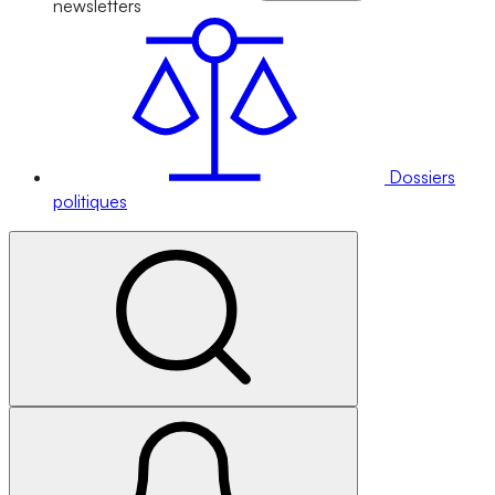
newsletters
Dossiers
politiques