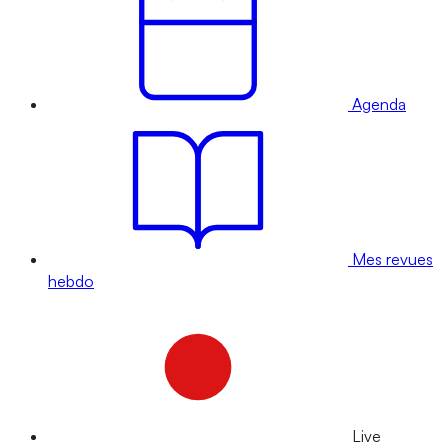
Agenda
Mes revues
hebdo
Live