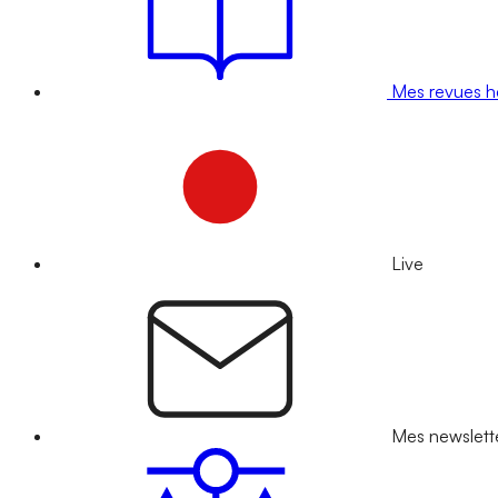
Mes revues 
Live
Mes newslett