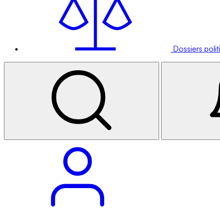
Dossiers poli