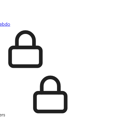
hebdo
ers