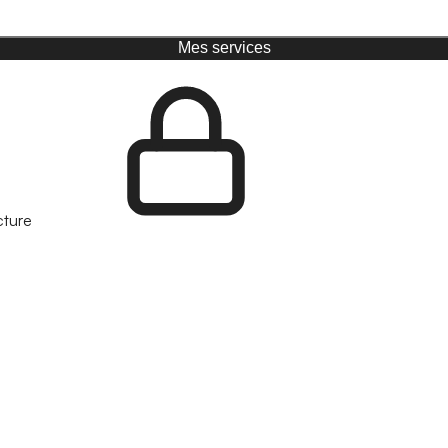
Mes services
cture