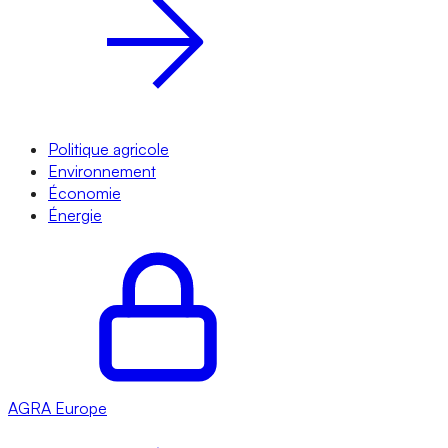
Politique agricole
Environnement
Économie
Énergie
AGRA
Europe