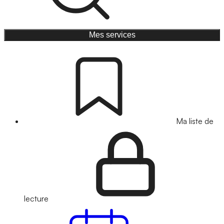
Mes services
Ma liste de
lecture