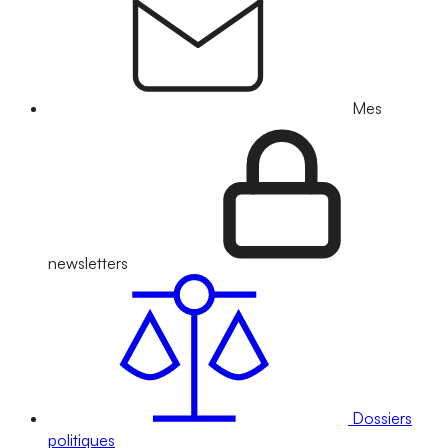
Mes
newsletters
Dossiers
politiques