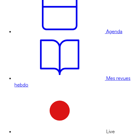
Agenda
Mes revues
hebdo
Live