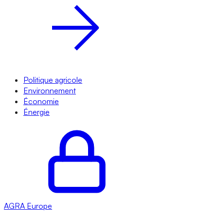
Politique agricole
Environnement
Économie
Énergie
AGRA
Europe