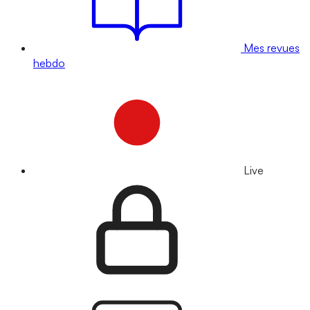
Mes revues
hebdo
Live