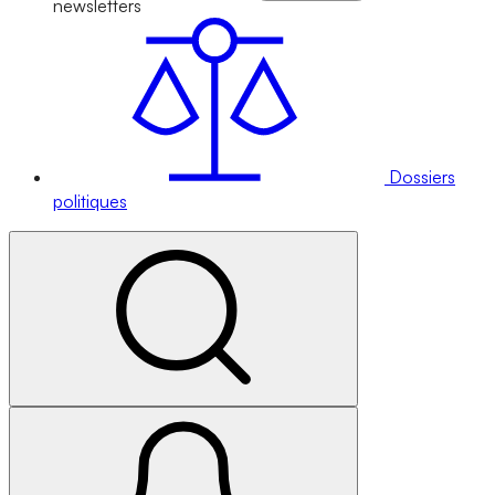
newsletters
Dossiers
politiques