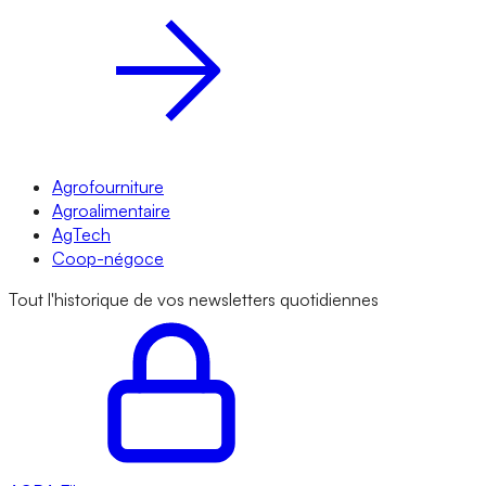
Agrofourniture
Agroalimentaire
AgTech
Coop-négoce
Tout l'historique de vos newsletters quotidiennes