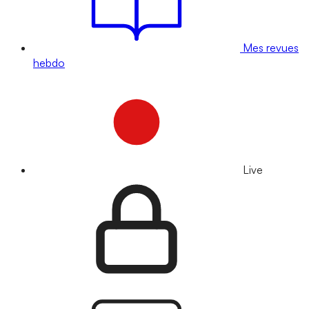
Mes revues
hebdo
Live