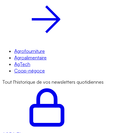
Agrofourniture
Agroalimentaire
AgTech
Coop-négoce
Tout l'historique de vos newsletters quotidiennes