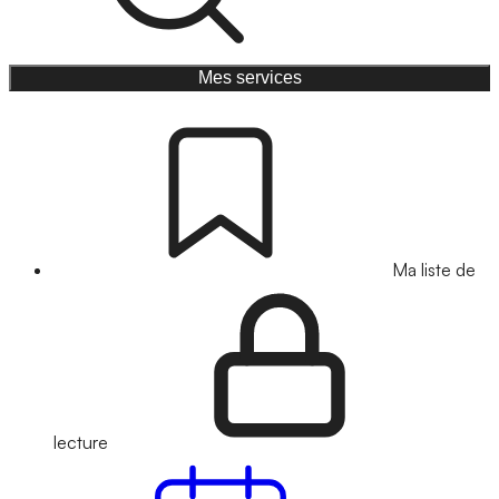
Mes services
Ma liste de
lecture