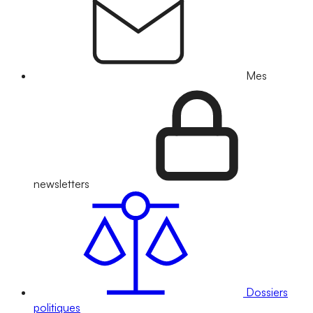
Mes
newsletters
Dossiers
politiques