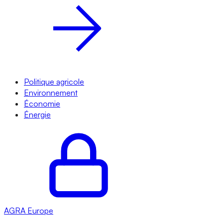
Politique agricole
Environnement
Économie
Énergie
AGRA
Europe