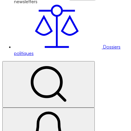
newsletters
Dossiers
politiques