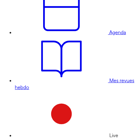
Agenda
Mes revues
hebdo
Live