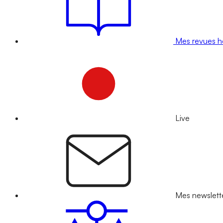
Mes revues 
Live
Mes newslett