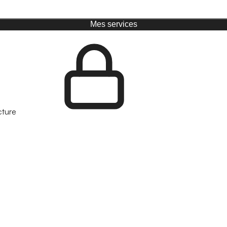
Mes services
cture