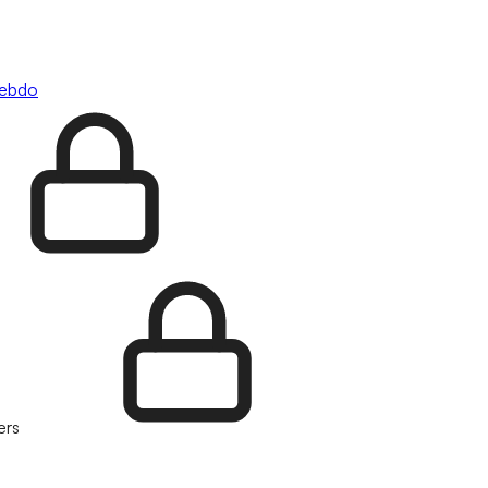
hebdo
ers