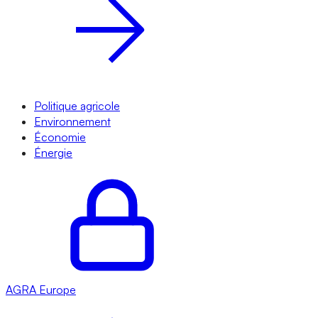
Politique agricole
Environnement
Économie
Énergie
AGRA
Europe