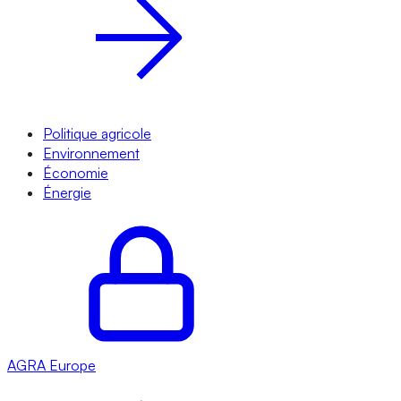
Politique agricole
Environnement
Économie
Énergie
AGRA
Europe