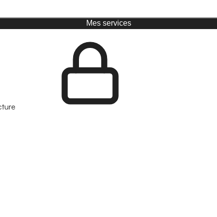
Mes services
cture