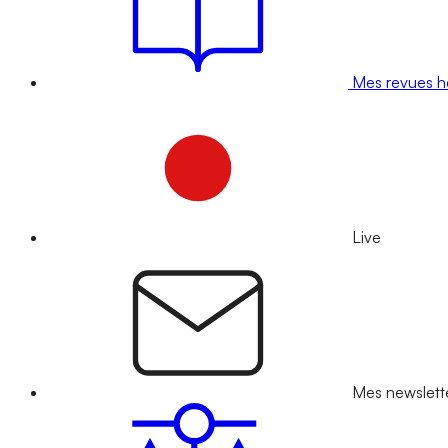
Mes revues 
Live
Mes newslett