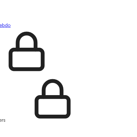
hebdo
ers