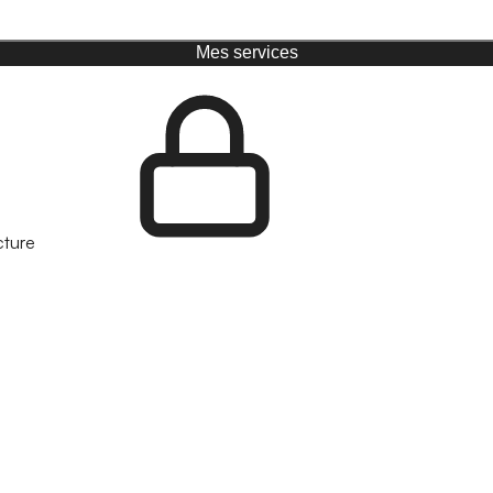
Mes services
cture