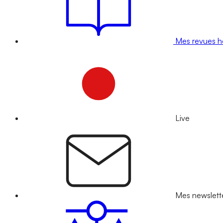
Mes revues 
Live
Mes newslett