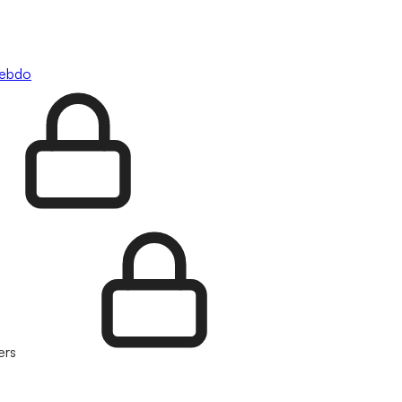
hebdo
ers