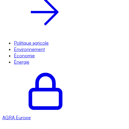
Politique agricole
Environnement
Économie
Énergie
AGRA
Europe