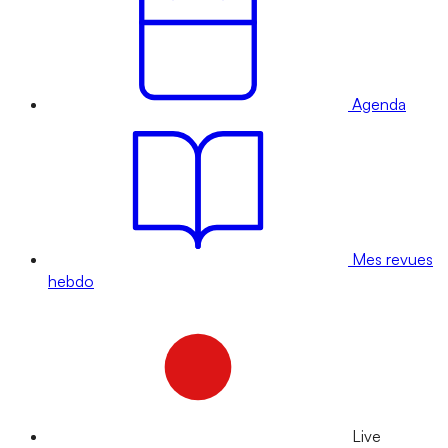
Agenda
Mes revues
hebdo
Live