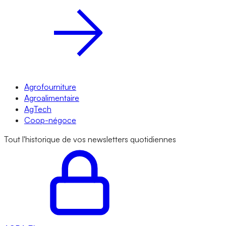
Agrofourniture
Agroalimentaire
AgTech
Coop-négoce
Tout l'historique de vos newsletters quotidiennes