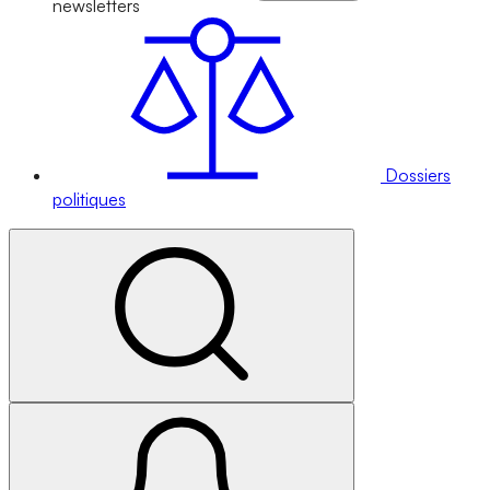
newsletters
Dossiers
politiques