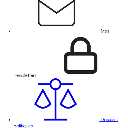
Mes
newsletters
Dossiers
politiques