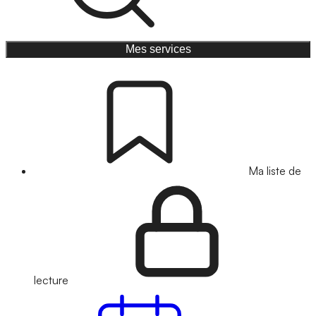
Mes services
Ma liste de
lecture