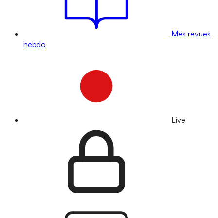
Mes revues
hebdo
Live