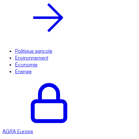
Politique agricole
Environnement
Économie
Énergie
AGRA
Europe