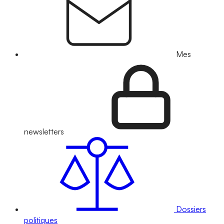
Mes
newsletters
Dossiers
politiques