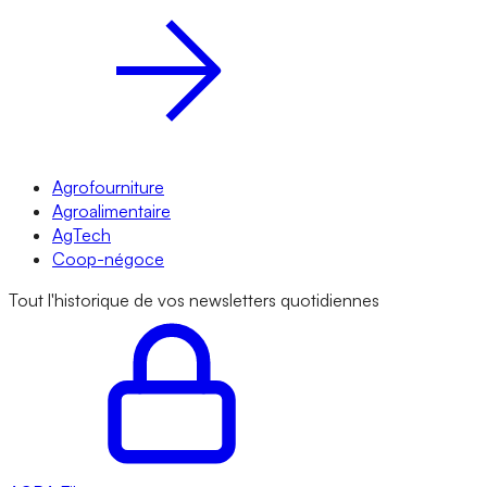
Agrofourniture
Agroalimentaire
AgTech
Coop-négoce
Tout l'historique de vos newsletters quotidiennes