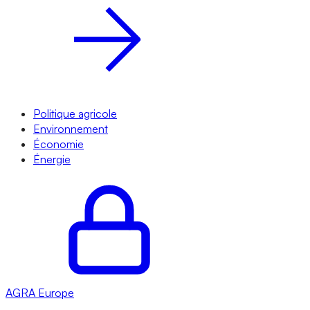
Politique agricole
Environnement
Économie
Énergie
AGRA
Europe