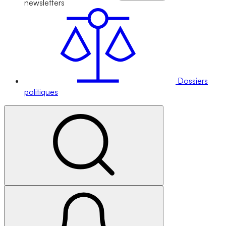
newsletters
Dossiers
politiques