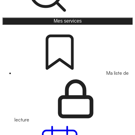
Mes services
Ma liste de
lecture