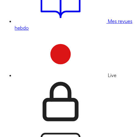
Mes revues
hebdo
Live