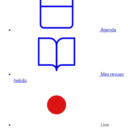
Agenda
Mes revues
hebdo
Live