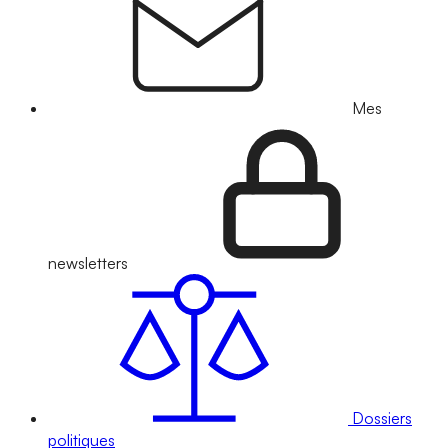
Mes
newsletters
Dossiers
politiques