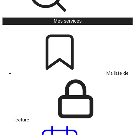
Mes services
Ma liste de
lecture