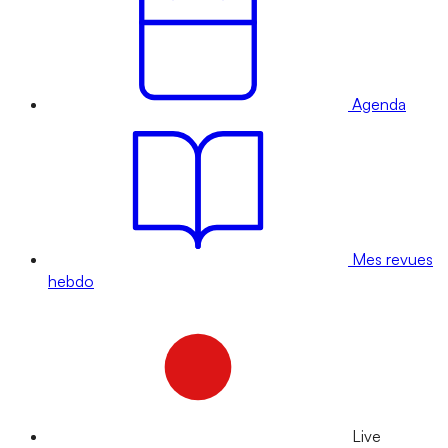
Agenda
Mes revues
hebdo
Live