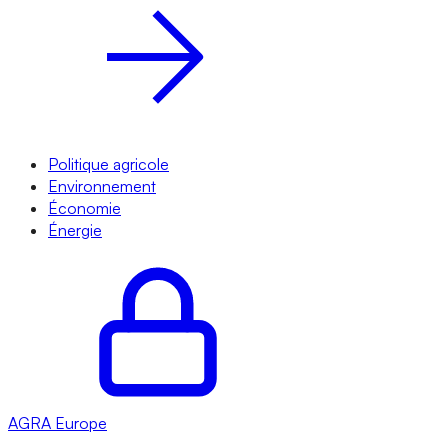
Politique agricole
Environnement
Économie
Énergie
AGRA
Europe