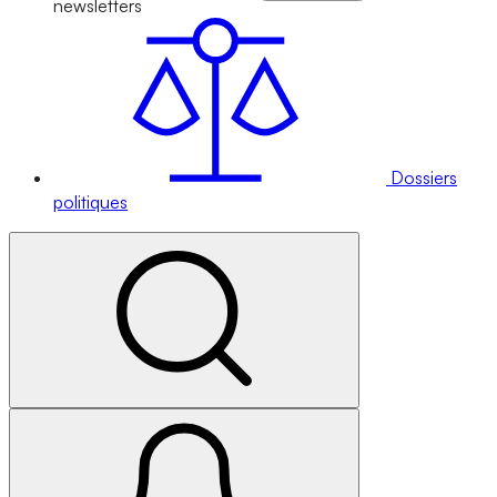
newsletters
Dossiers
politiques