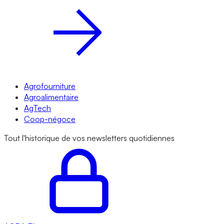
Agrofourniture
Agroalimentaire
AgTech
Coop-négoce
Tout l'historique de vos newsletters quotidiennes