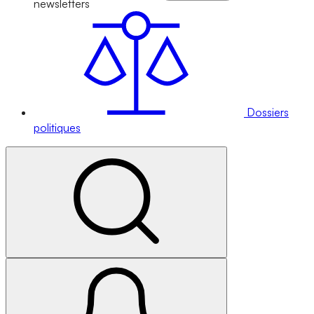
newsletters
Dossiers
politiques