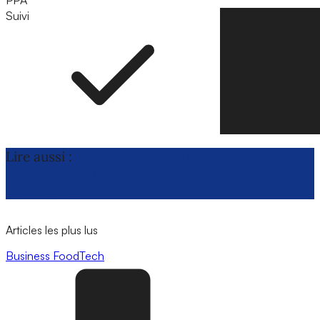
PPA
Suivi
Suivre
Lire aussi :
Peste porcine africaine : le virus
s’étend dans l’UE, la piste du vaccin encore
incertaine
Articles les plus lus
Business
FoodTech