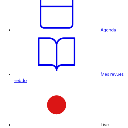
Agenda
Mes revues
hebdo
Live