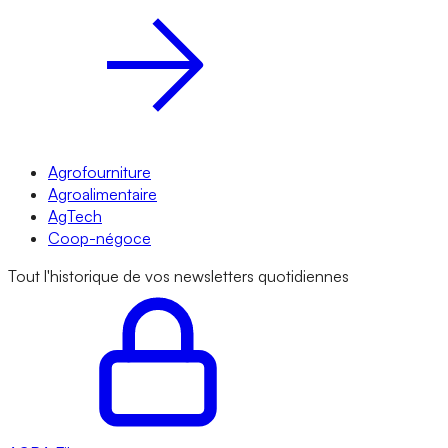
Agrofourniture
Agroalimentaire
AgTech
Coop-négoce
Tout l'historique de vos newsletters quotidiennes