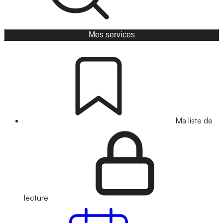
Mes services
Ma liste de
lecture