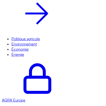
Politique agricole
Environnement
Économie
Énergie
AGRA
Europe