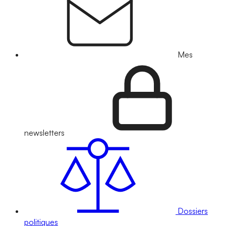
Mes
newsletters
Dossiers
politiques