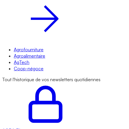
Agrofourniture
Agroalimentaire
AgTech
Coop-négoce
Tout l'historique de vos newsletters quotidiennes