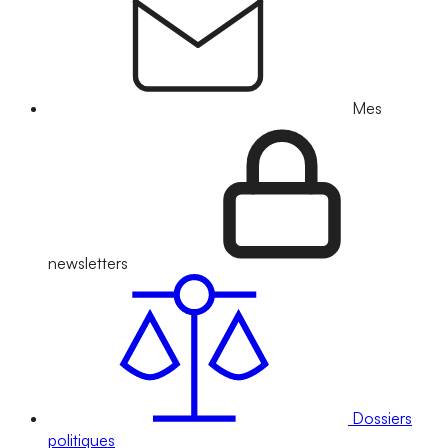
Mes
newsletters
Dossiers
politiques