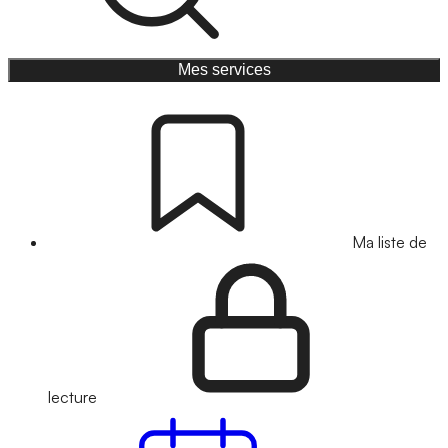
Mes services
Ma liste de
lecture