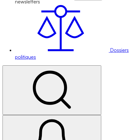
newsletters
Dossiers
politiques