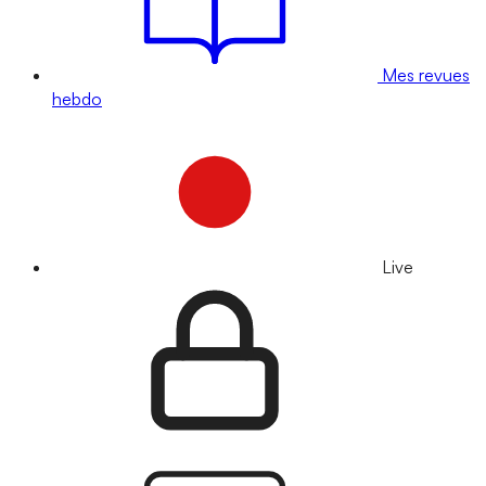
Mes revues
hebdo
Live