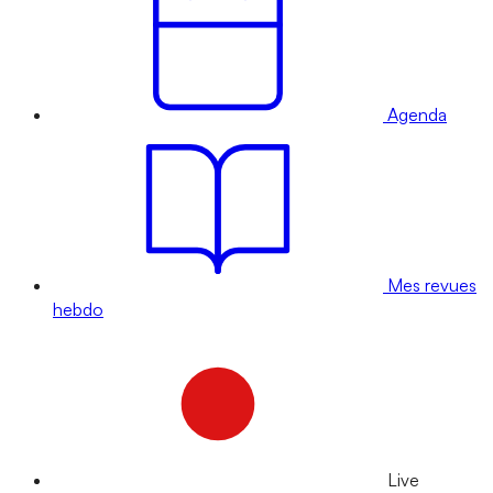
Agenda
Mes revues
hebdo
Live