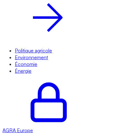
Politique agricole
Environnement
Économie
Énergie
AGRA
Europe