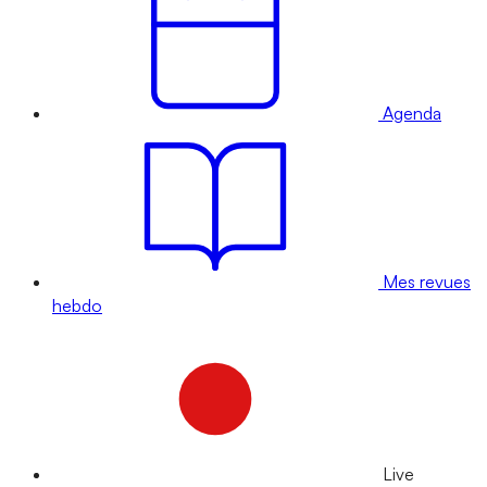
Agenda
Mes revues
hebdo
Live