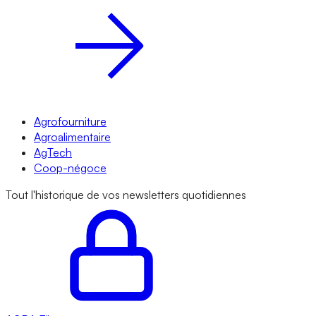
Agrofourniture
Agroalimentaire
AgTech
Coop-négoce
Tout l'historique de vos newsletters quotidiennes