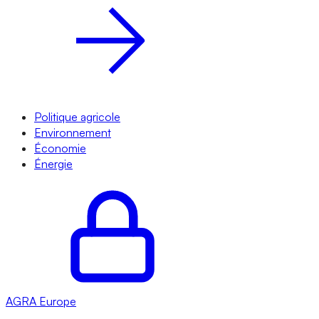
Politique agricole
Environnement
Économie
Énergie
AGRA
Europe