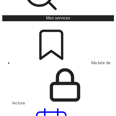
Mes services
Ma liste de
lecture