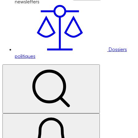
newsletters
Dossiers
politiques