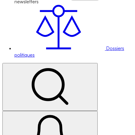
newsletters
Dossiers
politiques