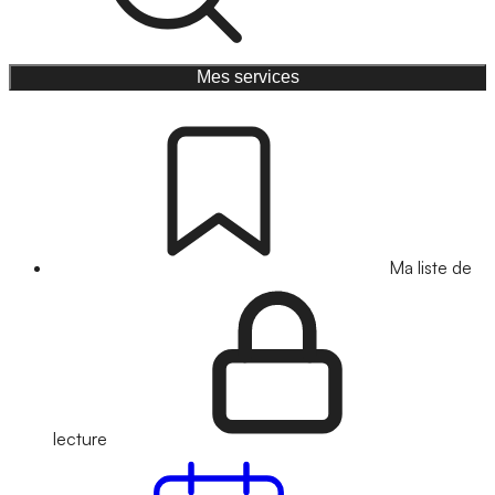
Mes services
Ma liste de
lecture