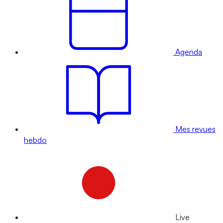
Agenda
Mes revues
hebdo
Live