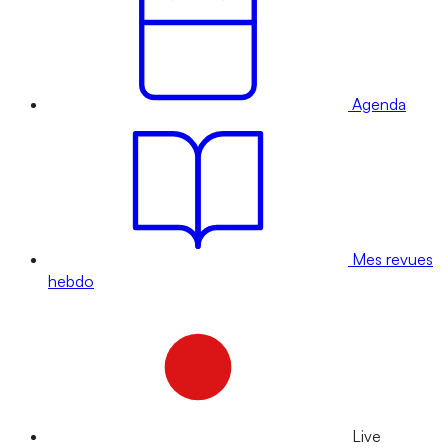
Agenda
Mes revues
hebdo
Live