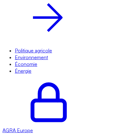
Politique agricole
Environnement
Économie
Énergie
AGRA
Europe