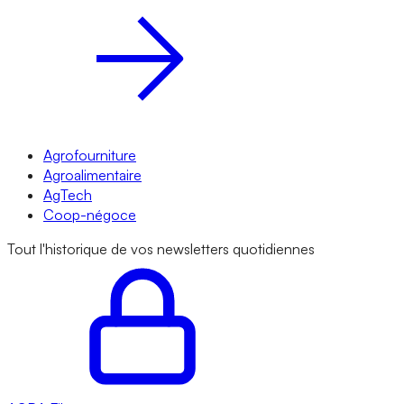
Agrofourniture
Agroalimentaire
AgTech
Coop-négoce
Tout l'historique de vos newsletters quotidiennes