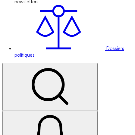
newsletters
Dossiers
politiques