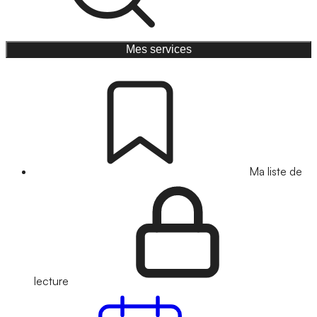
Mes services
Ma liste de
lecture