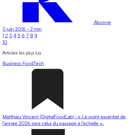
Abonné
3 juin 2016
-
2 min
1
2
3
4
5
6
7
8
9
10
Articles les plus lus
Business
FoodTech
Matthieu Vincent (DigitalFoodLab) : « Le point essentiel de
l’année 2026 sera celui du passage à l’échelle ».