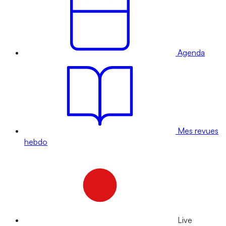
Agenda
Mes revues
hebdo
Live