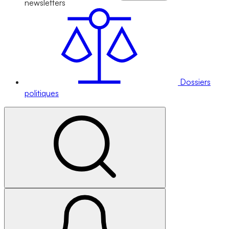
newsletters
Dossiers
politiques