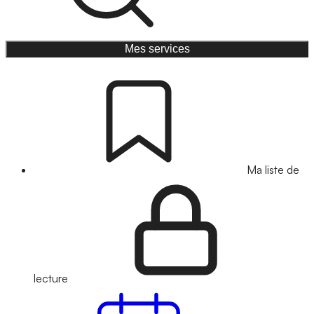
Mes services
Ma liste de
lecture