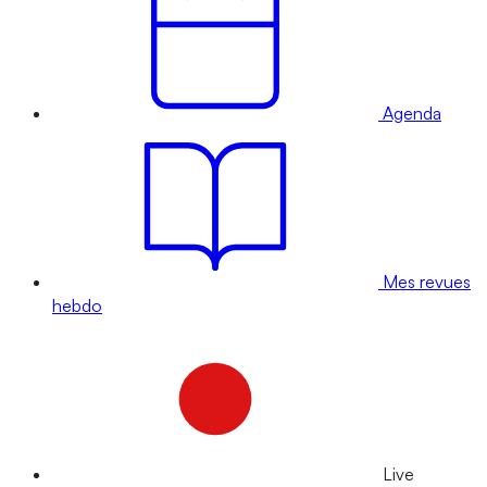
Agenda
Mes revues
hebdo
Live