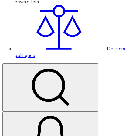
newsletters
Dossiers
politiques