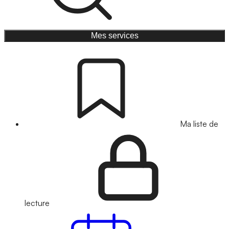
Mes services
Ma liste de
lecture