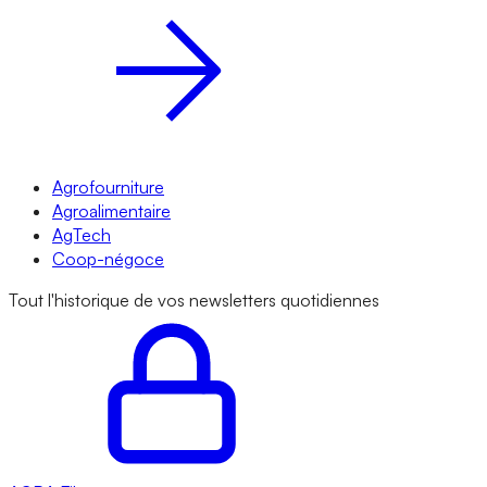
Agrofourniture
Agroalimentaire
AgTech
Coop-négoce
Tout l'historique de vos newsletters quotidiennes