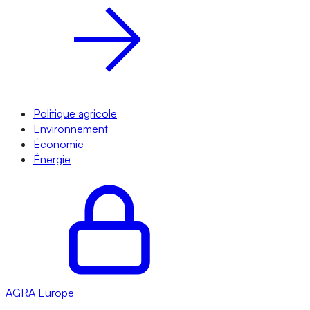
Politique agricole
Environnement
Économie
Énergie
AGRA
Europe