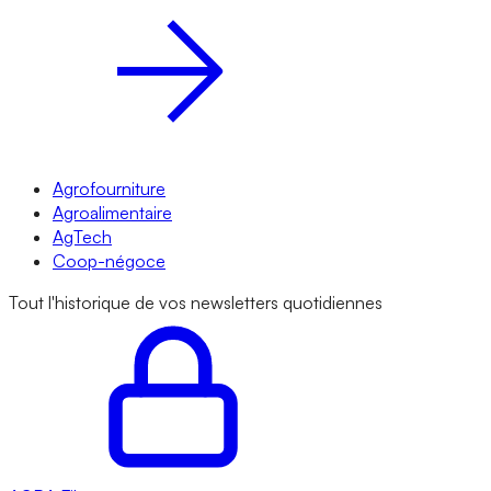
Agrofourniture
Agroalimentaire
AgTech
Coop-négoce
Tout l'historique de vos newsletters quotidiennes