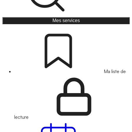
Mes services
Ma liste de
lecture