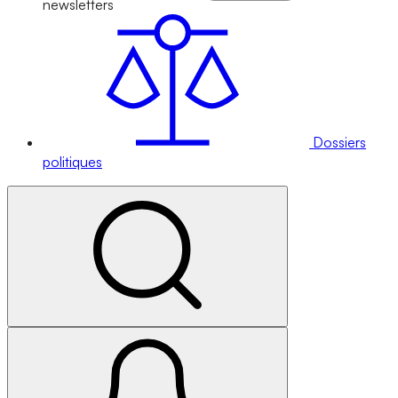
newsletters
Dossiers
politiques