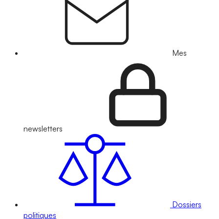
Mes
newsletters
Dossiers
politiques