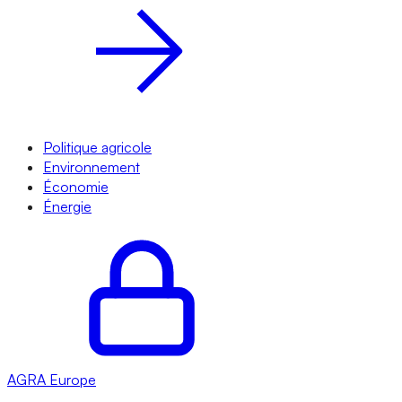
Politique agricole
Environnement
Économie
Énergie
AGRA
Europe