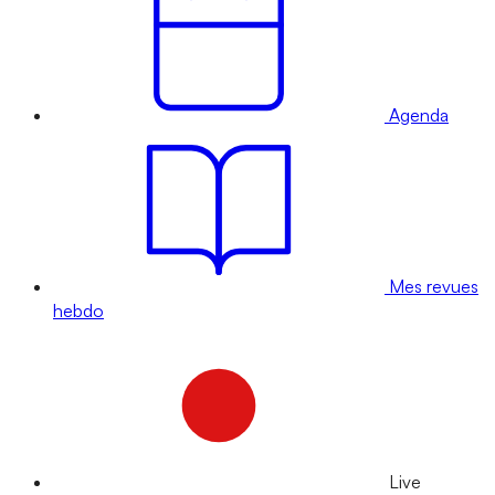
Agenda
Mes revues
hebdo
Live