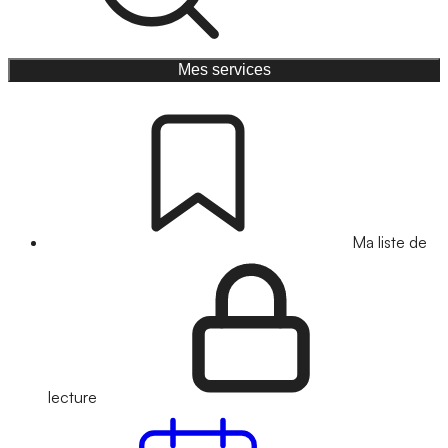
Mes services
Ma liste de
lecture