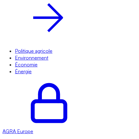
Politique agricole
Environnement
Économie
Énergie
AGRA
Europe