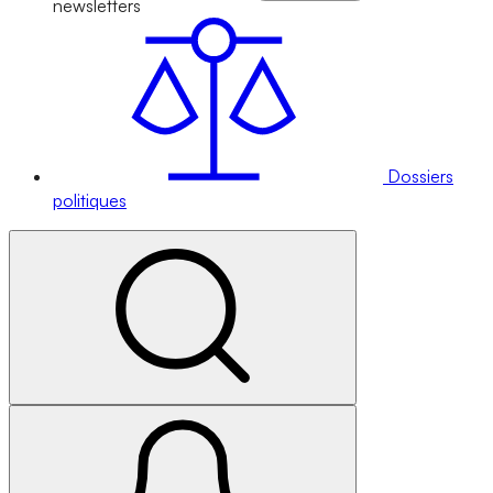
newsletters
Dossiers
politiques