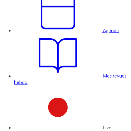
Agenda
Mes revues
hebdo
Live