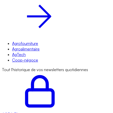
Agrofourniture
Agroalimentaire
AgTech
Coop-négoce
Tout l'historique de vos newsletters quotidiennes