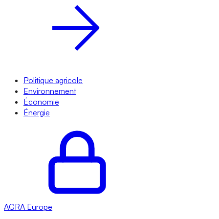
Politique agricole
Environnement
Économie
Énergie
AGRA
Europe