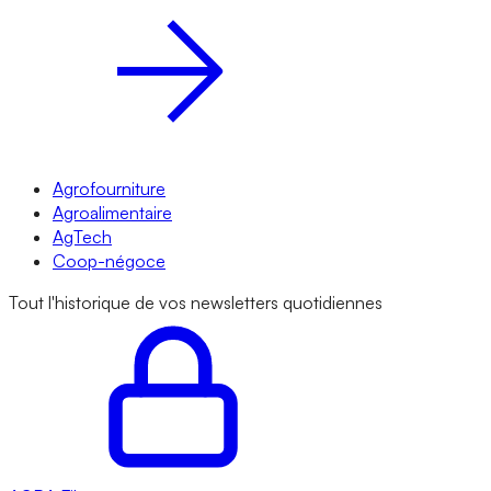
Agrofourniture
Agroalimentaire
AgTech
Coop-négoce
Tout l'historique de vos newsletters quotidiennes