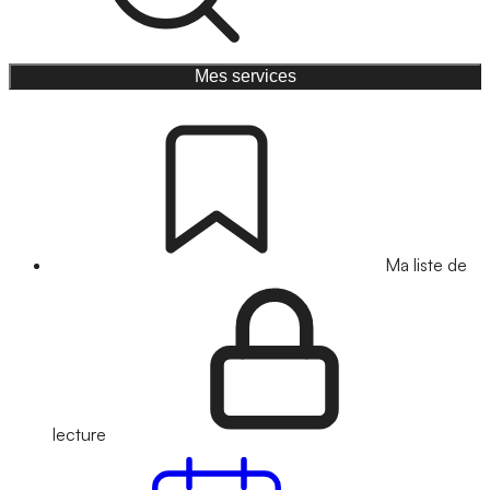
Mes services
Ma liste de
lecture