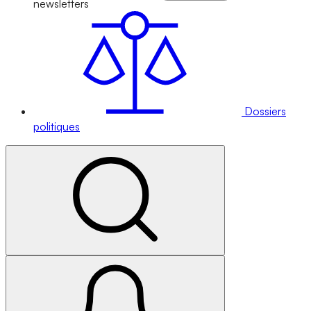
newsletters
Dossiers
politiques