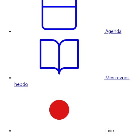
Agenda
Mes revues
hebdo
Live