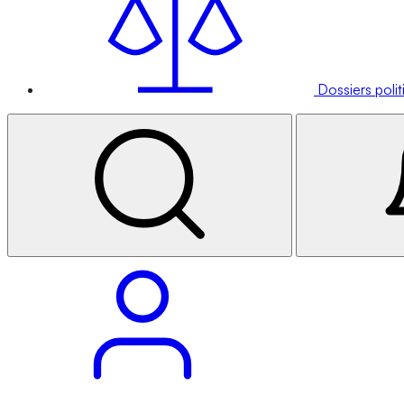
Dossiers poli