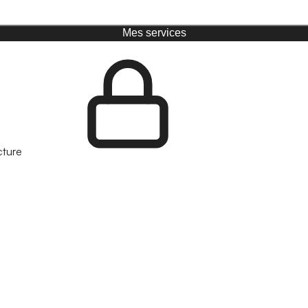
Mes services
cture