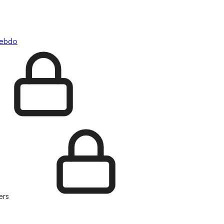
hebdo
ers