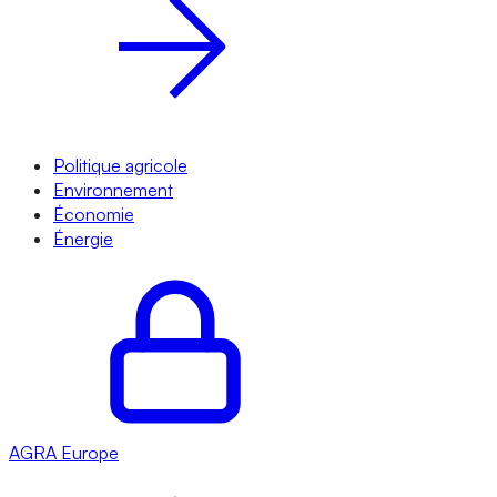
Politique agricole
Environnement
Économie
Énergie
AGRA
Europe