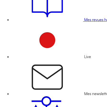
Mes revues 
Live
Mes newslett