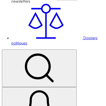
newsletters
Dossiers
politiques