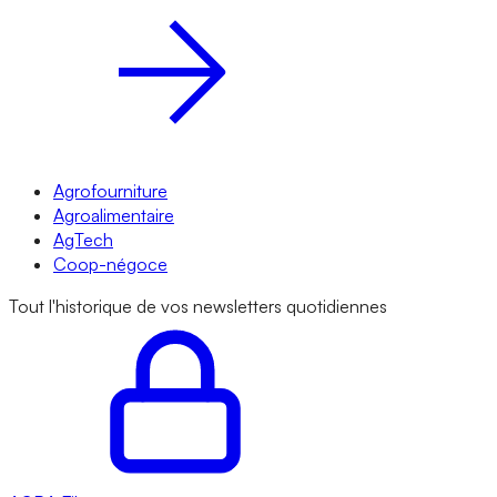
Agrofourniture
Agroalimentaire
AgTech
Coop-négoce
Tout l'historique de vos newsletters quotidiennes