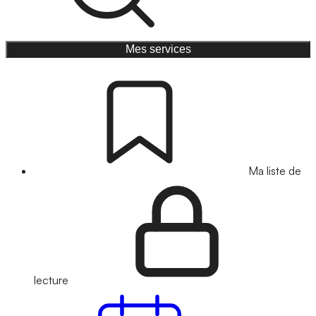
Mes services
Ma liste de
lecture