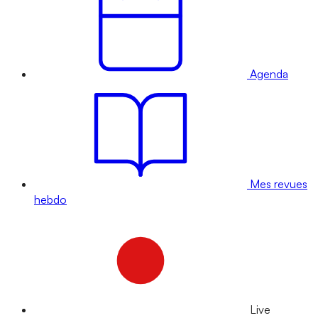
Agenda
Mes revues
hebdo
Live