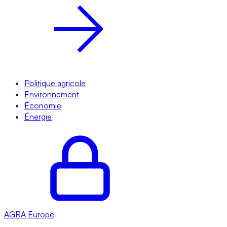
Politique agricole
Environnement
Économie
Énergie
AGRA
Europe