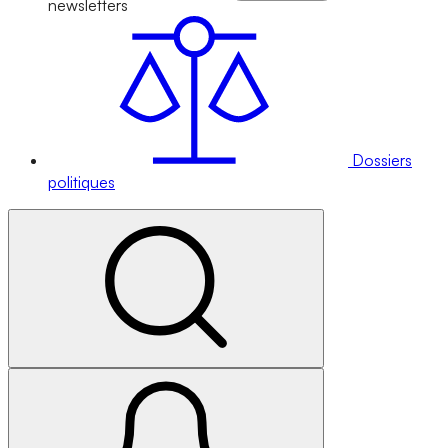
newsletters
Dossiers
politiques