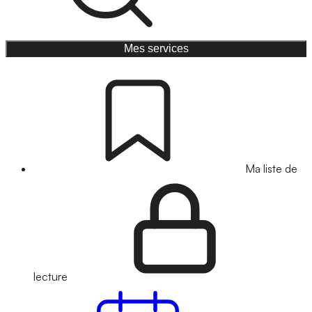
Mes services
Ma liste de
lecture