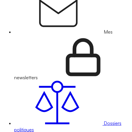
Mes
newsletters
Dossiers
politiques