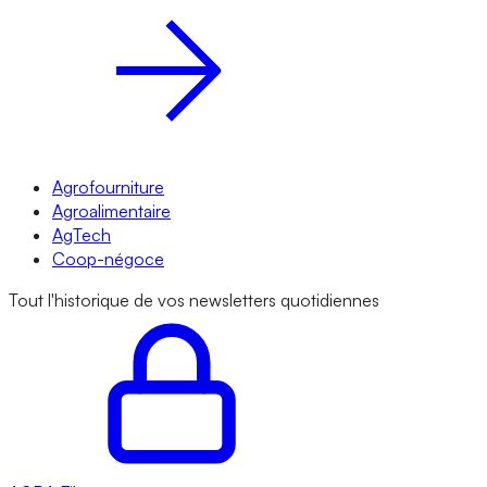
Agrofourniture
Agroalimentaire
AgTech
Coop-négoce
Tout l'historique de vos newsletters quotidiennes