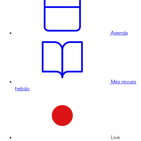
Agenda
Mes revues
hebdo
Live