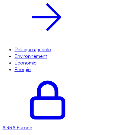
Politique agricole
Environnement
Économie
Énergie
AGRA
Europe