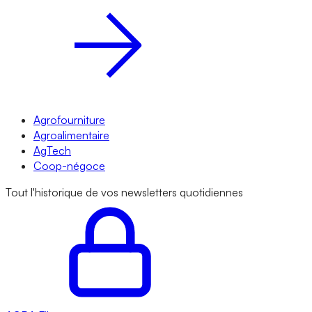
Agrofourniture
Agroalimentaire
AgTech
Coop-négoce
Tout l'historique de vos newsletters quotidiennes