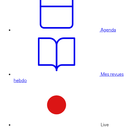
Agenda
Mes revues
hebdo
Live