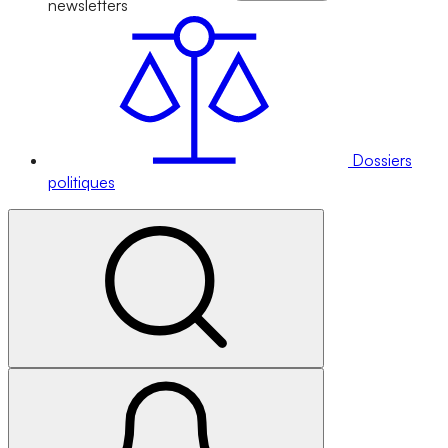
newsletters
Dossiers
politiques