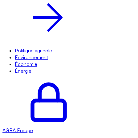
Politique agricole
Environnement
Économie
Énergie
AGRA
Europe