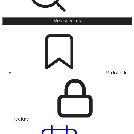
Mes services
Ma liste de
lecture