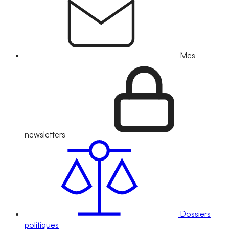
Mes
newsletters
Dossiers
politiques