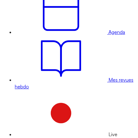
Agenda
Mes revues
hebdo
Live