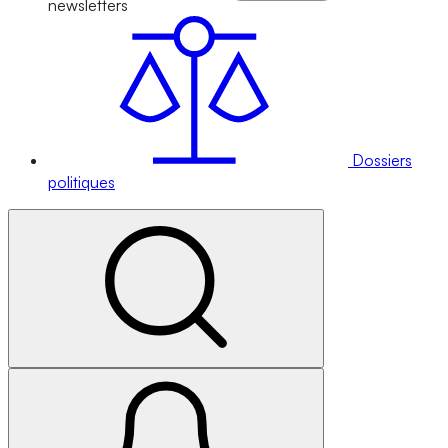
newsletters
Dossiers
politiques