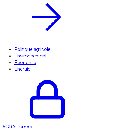
Politique agricole
Environnement
Économie
Énergie
AGRA
Europe