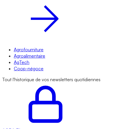
Agrofourniture
Agroalimentaire
AgTech
Coop-négoce
Tout l'historique de vos newsletters quotidiennes