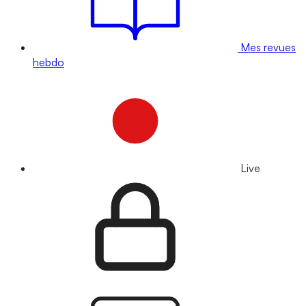
Mes revues
hebdo
Live