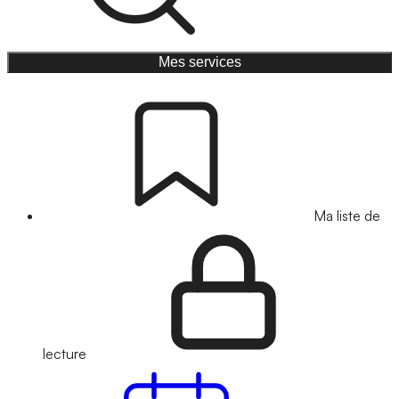
Mes services
Ma liste de
lecture