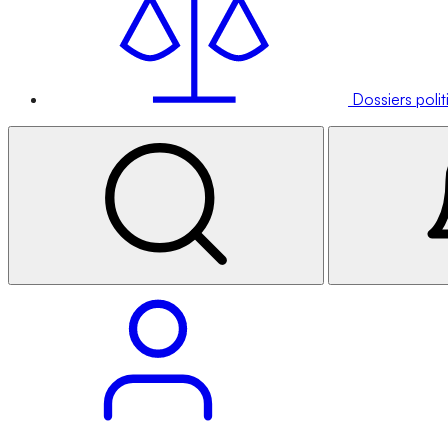
Dossiers poli