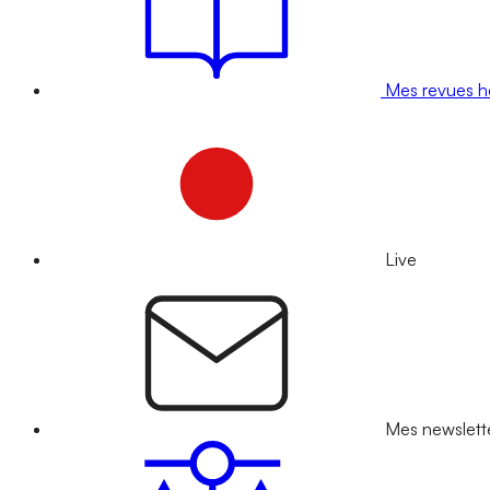
Mes revues 
Live
Mes newslett