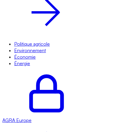
Politique agricole
Environnement
Économie
Énergie
AGRA
Europe