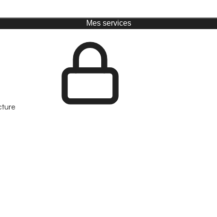
Mes services
cture