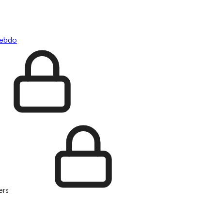
hebdo
ers