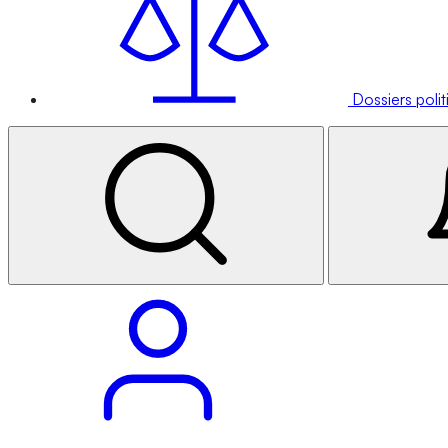
Dossiers poli