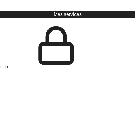
Mes services
cture