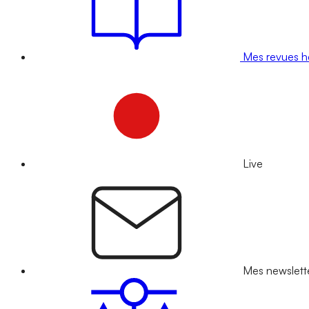
Mes revues 
Live
Mes newslett