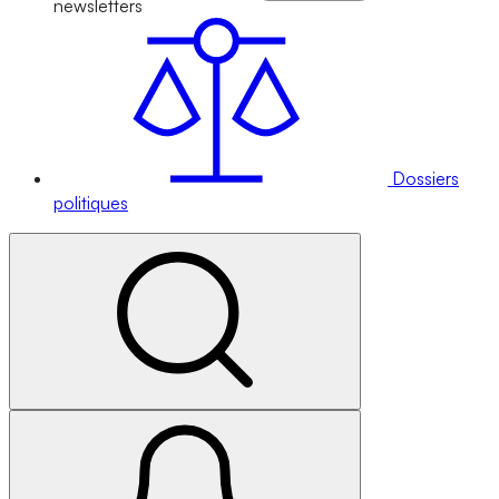
newsletters
Dossiers
politiques