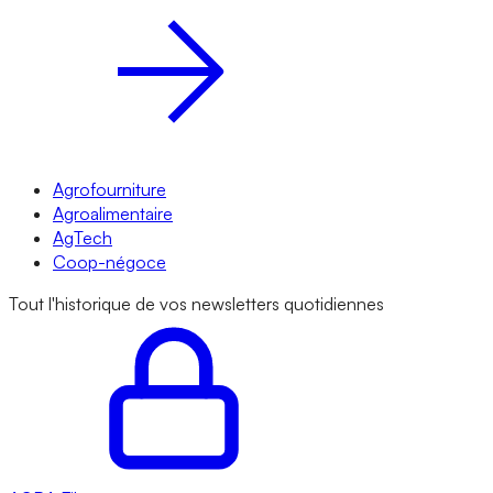
Agrofourniture
Agroalimentaire
AgTech
Coop-négoce
Tout l'historique de vos newsletters quotidiennes