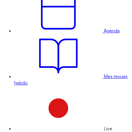
Agenda
Mes revues
hebdo
Live