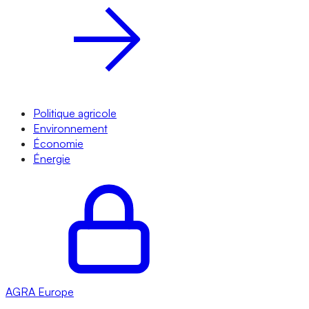
Politique agricole
Environnement
Économie
Énergie
AGRA
Europe