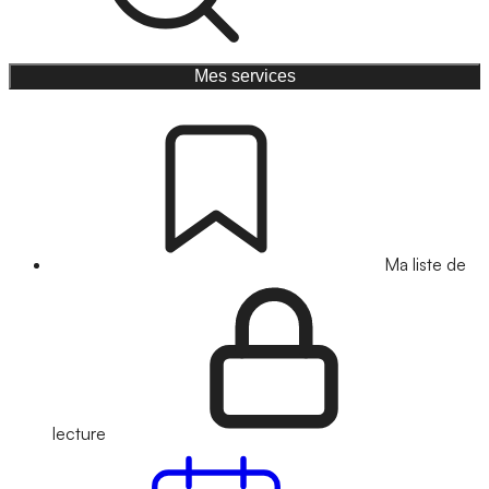
Mes services
Ma liste de
lecture