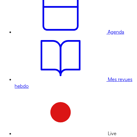
Agenda
Mes revues
hebdo
Live