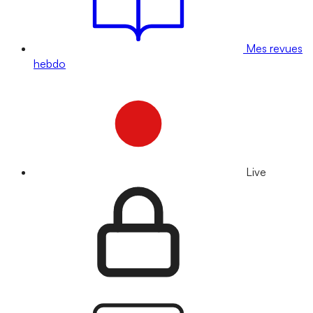
Mes revues
hebdo
Live