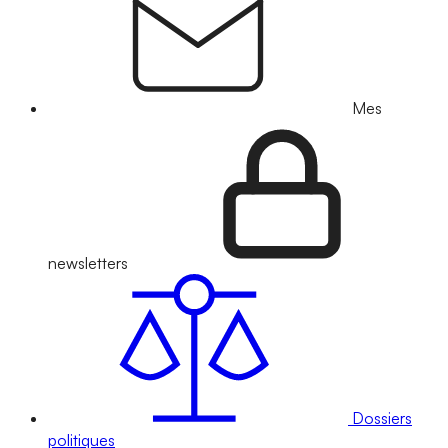
Mes
newsletters
Dossiers
politiques