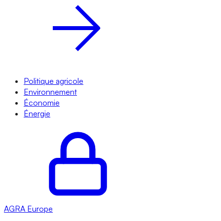
Politique agricole
Environnement
Économie
Énergie
AGRA
Europe