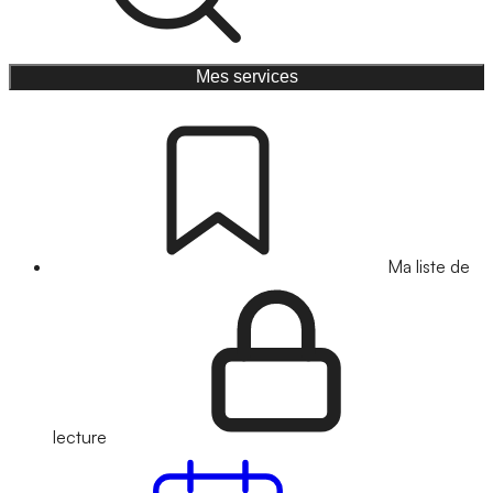
Mes services
Ma liste de
lecture