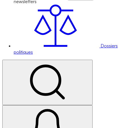
newsletters
Dossiers
politiques