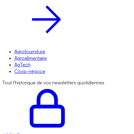
Agrofourniture
Agroalimentaire
AgTech
Coop-négoce
Tout l'historique de vos newsletters quotidiennes