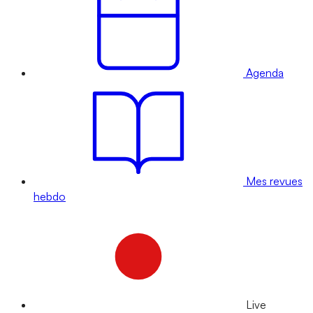
Agenda
Mes revues
hebdo
Live