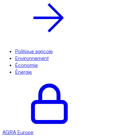
Politique agricole
Environnement
Économie
Énergie
AGRA
Europe