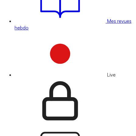
Mes revues
hebdo
Live