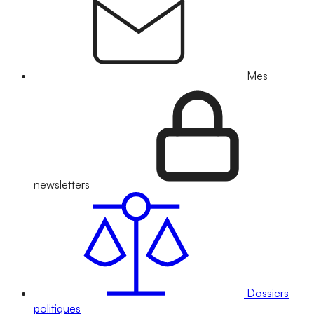
Mes
newsletters
Dossiers
politiques