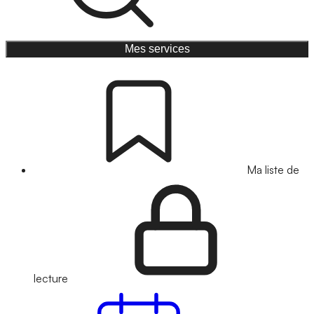
Mes services
Ma liste de
lecture