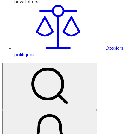
newsletters
Dossiers
politiques