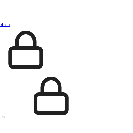
hebdo
ers