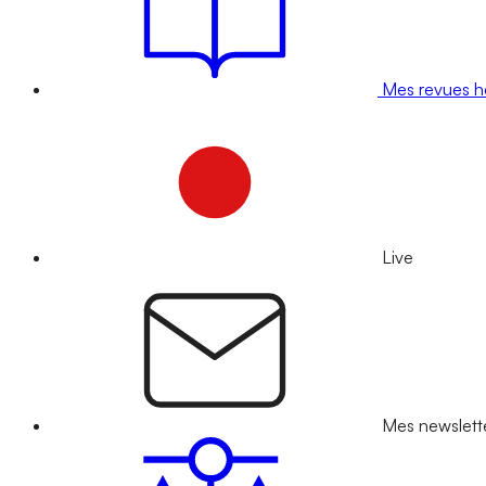
Mes revues 
Live
Mes newslett