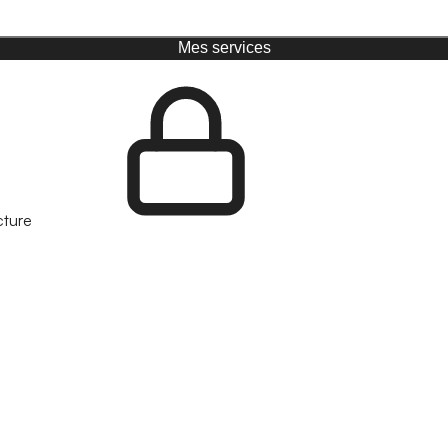
Mes services
cture