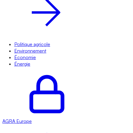
Politique agricole
Environnement
Économie
Énergie
AGRA
Europe