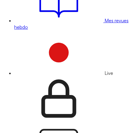
Mes revues
hebdo
Live