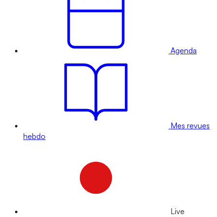
Agenda
Mes revues
hebdo
Live