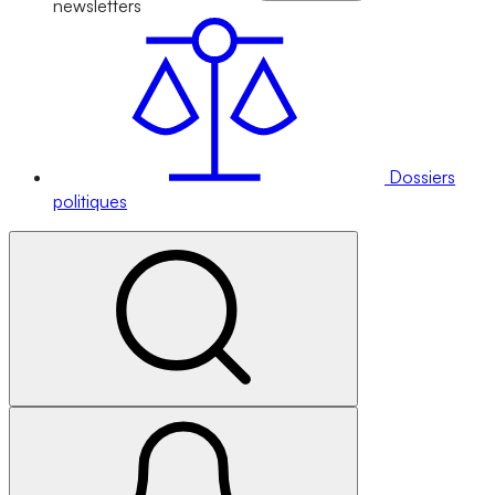
newsletters
Dossiers
politiques