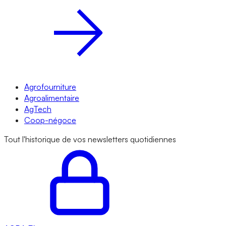
Agrofourniture
Agroalimentaire
AgTech
Coop-négoce
Tout l'historique de vos newsletters quotidiennes