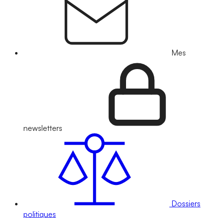
Mes
newsletters
Dossiers
politiques