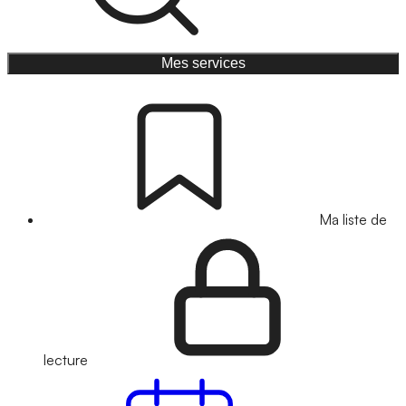
Mes services
Ma liste de
lecture