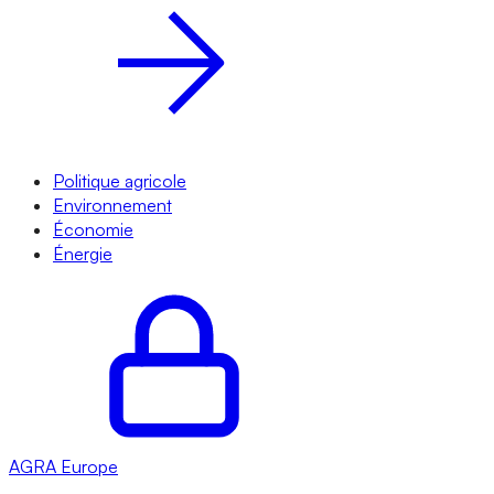
Politique agricole
Environnement
Économie
Énergie
AGRA
Europe