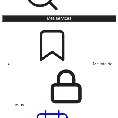
Mes services
Ma liste de
lecture