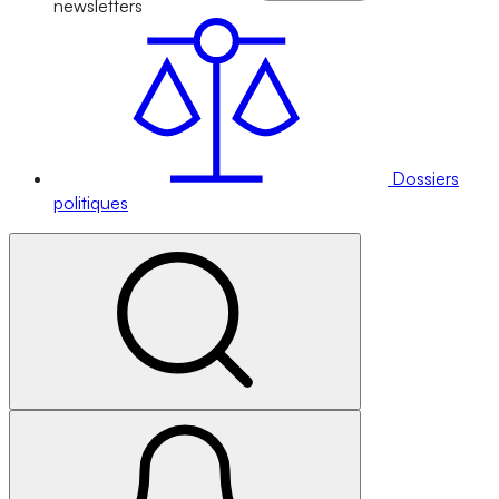
newsletters
Dossiers
politiques