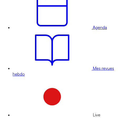
Agenda
Mes revues
hebdo
Live