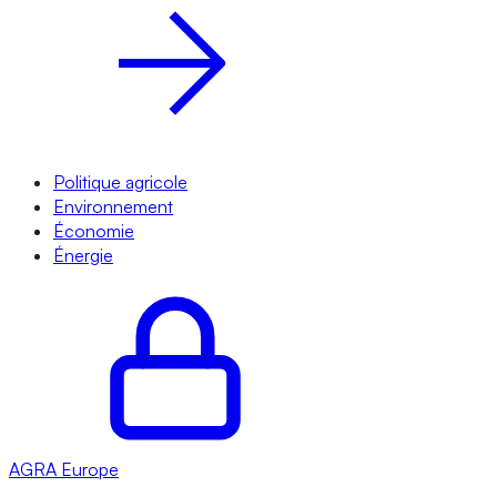
Politique agricole
Environnement
Économie
Énergie
AGRA
Europe