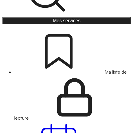
Mes services
Ma liste de
lecture