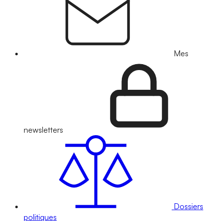
Mes
newsletters
Dossiers
politiques