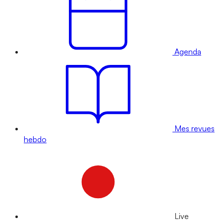
Agenda
Mes revues
hebdo
Live