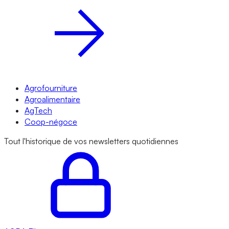
Agrofourniture
Agroalimentaire
AgTech
Coop-négoce
Tout l'historique de vos newsletters quotidiennes