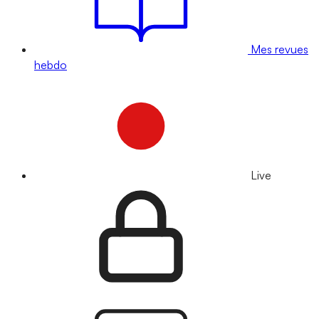
Mes revues
hebdo
Live