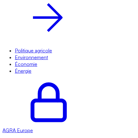
Politique agricole
Environnement
Économie
Énergie
AGRA
Europe