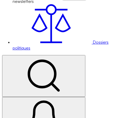
newsletters
Dossiers
politiques