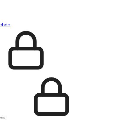
hebdo
ers