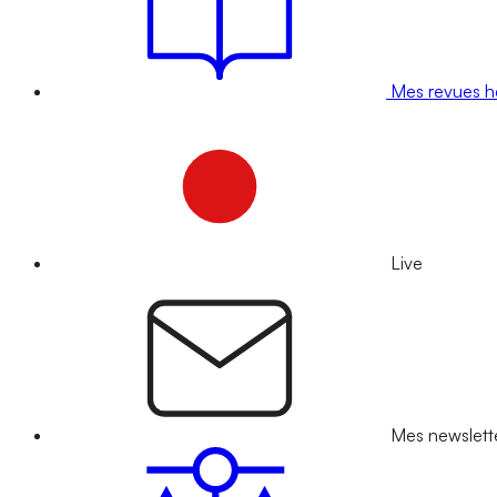
Mes revues 
Live
Mes newslett