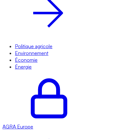
Politique agricole
Environnement
Économie
Énergie
AGRA
Europe