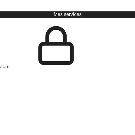
Mes services
cture