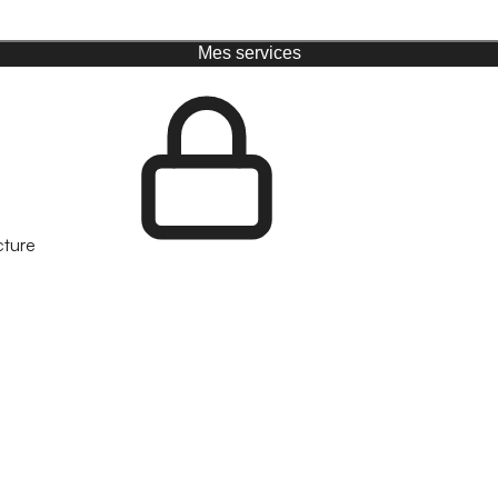
Mes services
cture