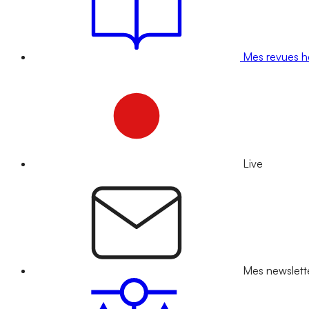
Mes revues 
Live
Mes newslett