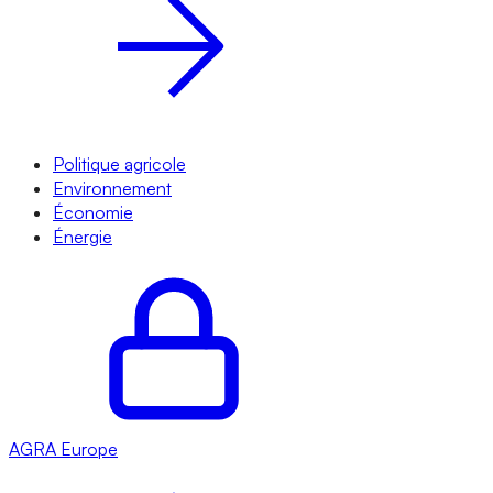
Politique agricole
Environnement
Économie
Énergie
AGRA
Europe