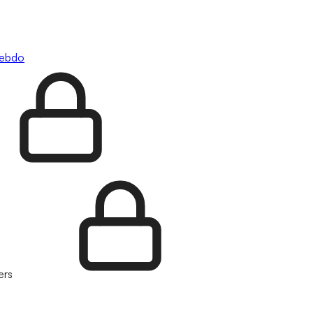
hebdo
ers