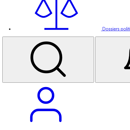
Dossiers poli