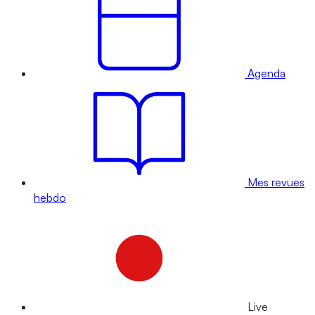
Agenda
Mes revues
hebdo
Live