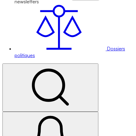
newsletters
Dossiers
politiques