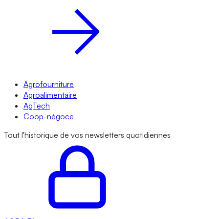
Agrofourniture
Agroalimentaire
AgTech
Coop-négoce
Tout l'historique de vos newsletters quotidiennes