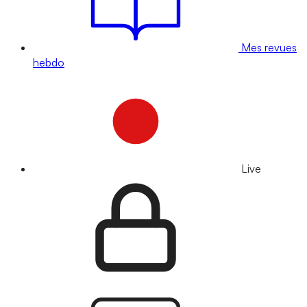
Mes revues
hebdo
Live