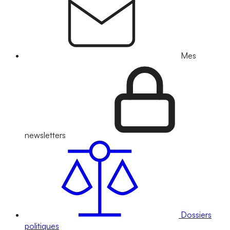
Mes
newsletters
Dossiers
politiques