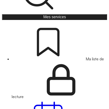
Mes services
Ma liste de
lecture