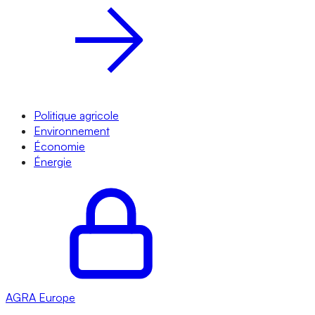
Politique agricole
Environnement
Économie
Énergie
AGRA
Europe