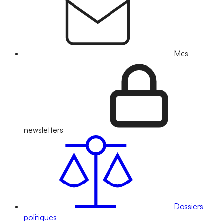
Mes
newsletters
Dossiers
politiques