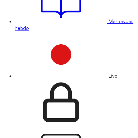
Mes revues
hebdo
Live