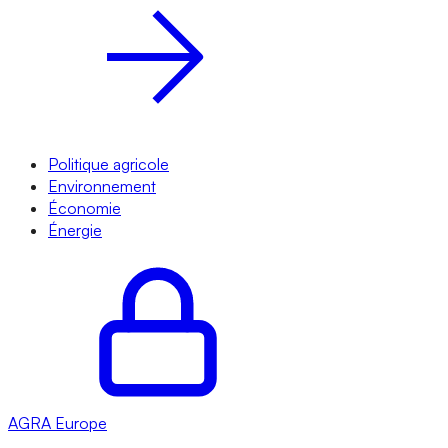
Politique agricole
Environnement
Économie
Énergie
AGRA
Europe