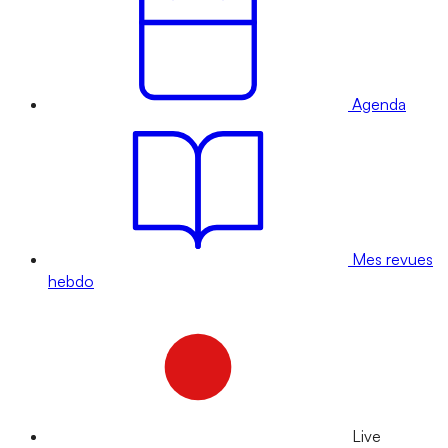
Agenda
Mes revues
hebdo
Live