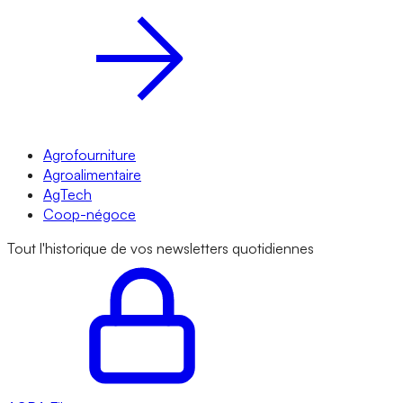
Agrofourniture
Agroalimentaire
AgTech
Coop-négoce
Tout l'historique de vos newsletters quotidiennes