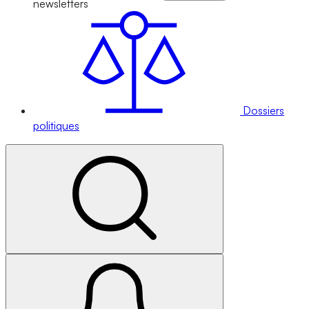
newsletters
Dossiers
politiques