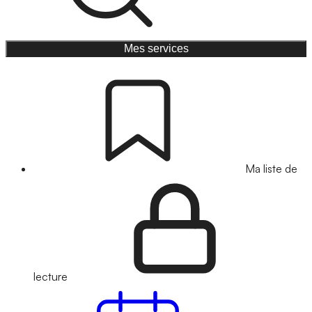
Mes services
Ma liste de
lecture