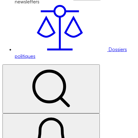
newsletters
Dossiers
politiques