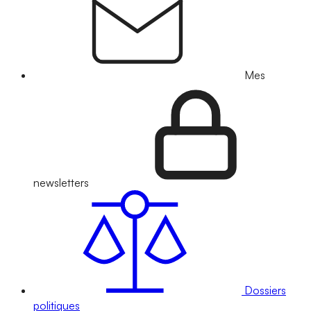
Mes
newsletters
Dossiers
politiques