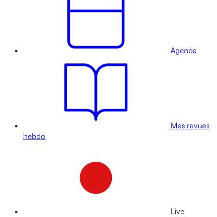
Agenda
Mes revues
hebdo
Live