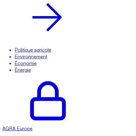
Politique agricole
Environnement
Économie
Énergie
AGRA
Europe