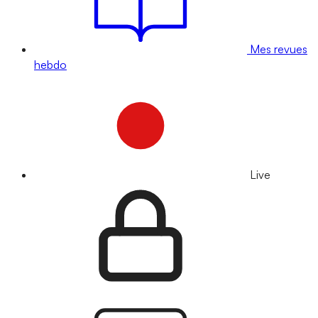
Mes revues
hebdo
Live