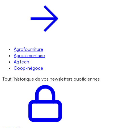
Agrofourniture
Agroalimentaire
AgTech
Coop-négoce
Tout l'historique de vos newsletters quotidiennes