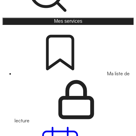
Mes services
Ma liste de
lecture