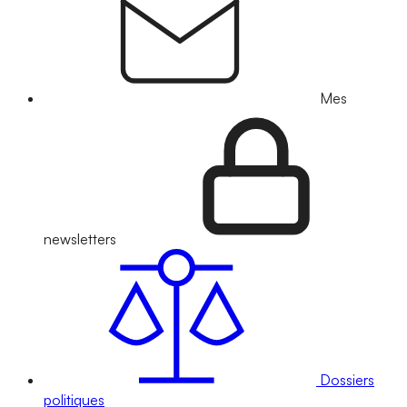
Mes
newsletters
Dossiers
politiques