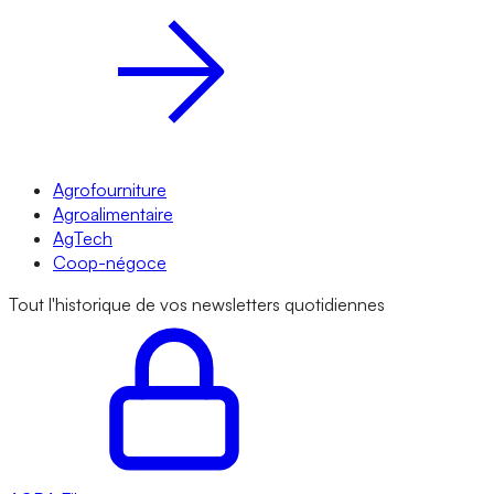
Agrofourniture
Agroalimentaire
AgTech
Coop-négoce
Tout l'historique de vos newsletters quotidiennes