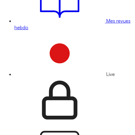
Mes revues
hebdo
Live