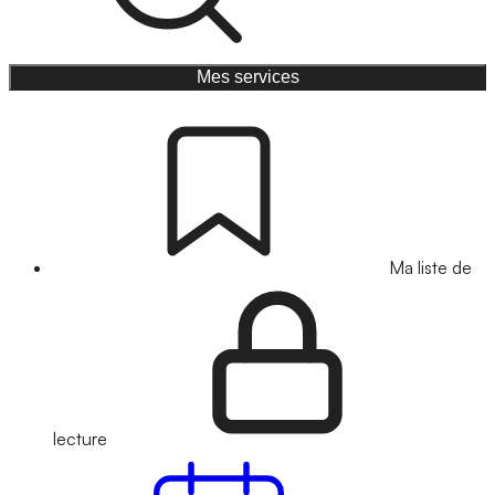
Mes services
Ma liste de
lecture