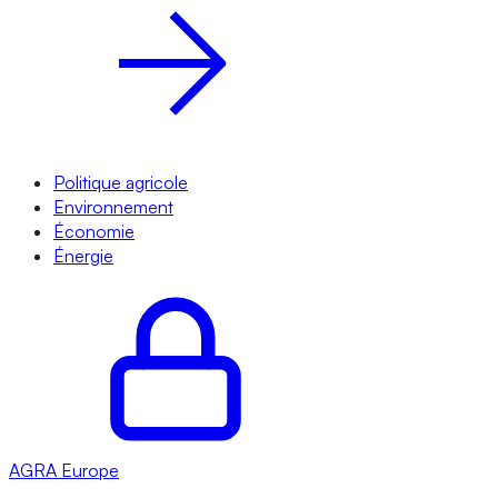
Politique agricole
Environnement
Économie
Énergie
AGRA
Europe