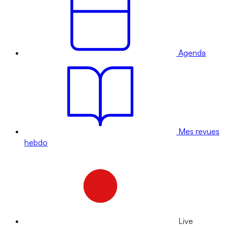
Agenda
Mes revues
hebdo
Live