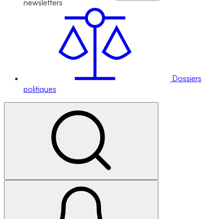
newsletters
Dossiers
politiques