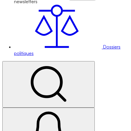
newsletters
Dossiers
politiques