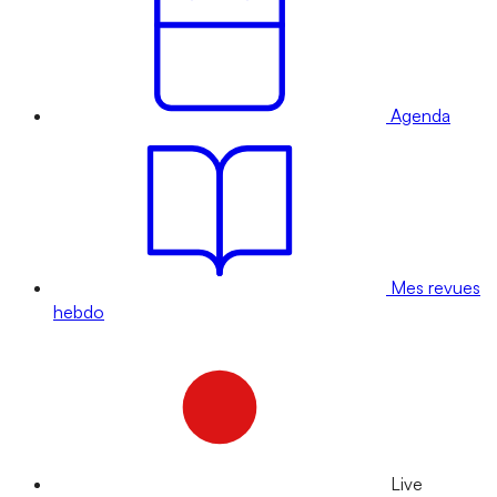
Agenda
Mes revues
hebdo
Live