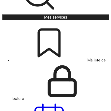
Mes services
Ma liste de
lecture