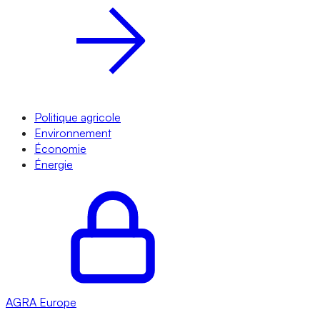
Politique agricole
Environnement
Économie
Énergie
AGRA
Europe