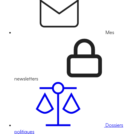
Mes
newsletters
Dossiers
politiques