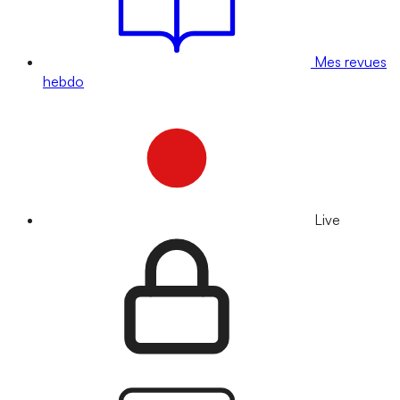
Mes revues
hebdo
Live