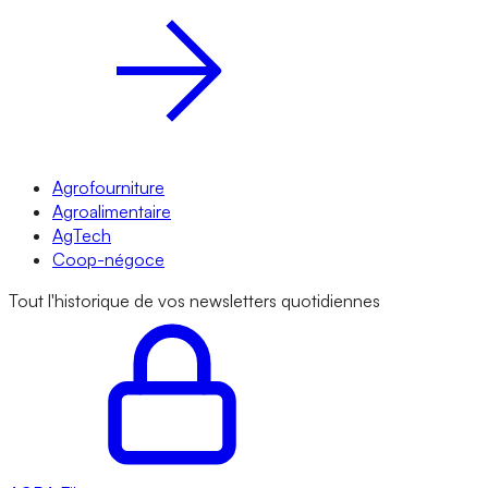
Agrofourniture
Agroalimentaire
AgTech
Coop-négoce
Tout l'historique de vos newsletters quotidiennes