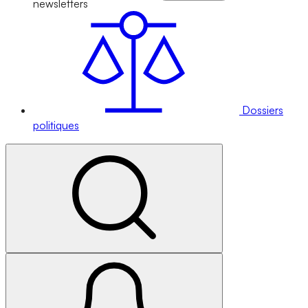
newsletters
Dossiers
politiques