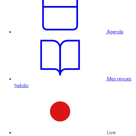
Agenda
Mes revues
hebdo
Live