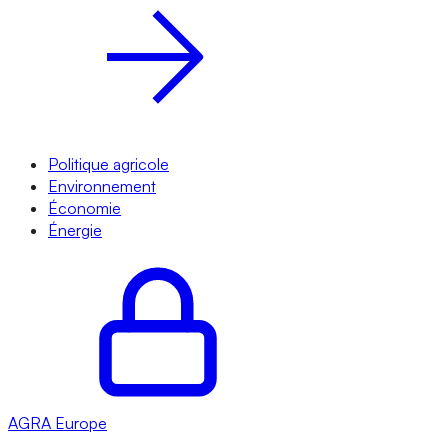
Politique agricole
Environnement
Économie
Énergie
AGRA
Europe