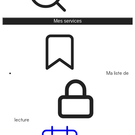
Mes services
Ma liste de
lecture